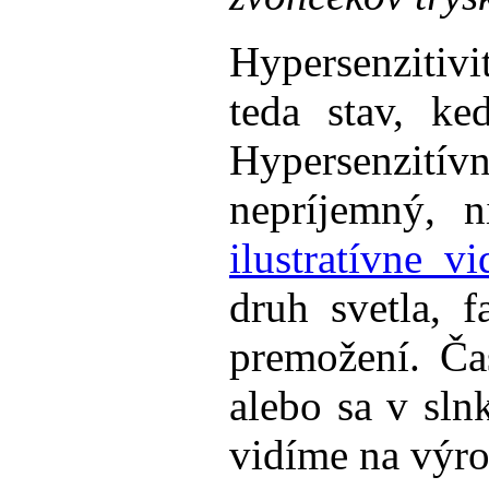
Hypersenzitivi
teda stav, ke
Hypersenzitívn
nepríjemný, n
ilustratívne vi
druh svetla, 
premožení. Čas
alebo sa v sln
vidíme na výro