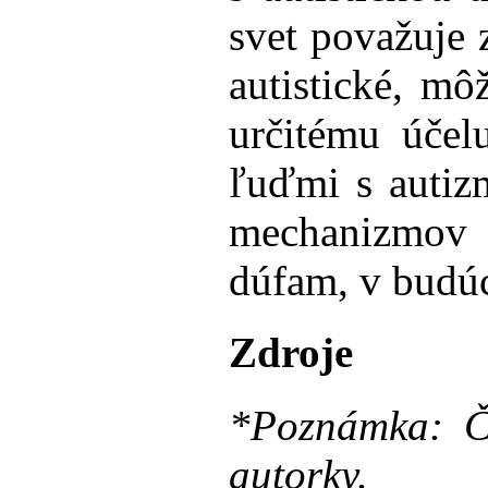
svet považuje 
autistické, m
určitému účel
ľuďmi s autiz
mechanizmov 
dúfam, v budú
Zdroje
*Poznámka: Č
autorky.