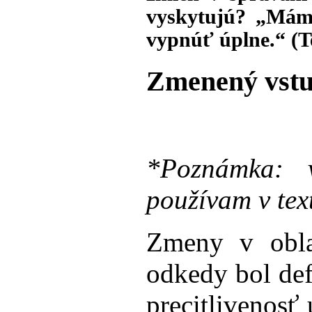
vyskytujú? „Mám 
vypnúť úplne.“ (T
Zmenený vstu
*Poznámka: v
používam v tex
Zmeny v obla
odkedy bol de
precitlivenosť