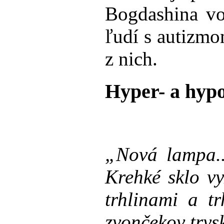
Bogdashina vo
ľudí s autizmo
z nich.
Hyper- a hypo
„Nová lampa..
Krehké sklo vy
trhlinami a t
zvončekov trys