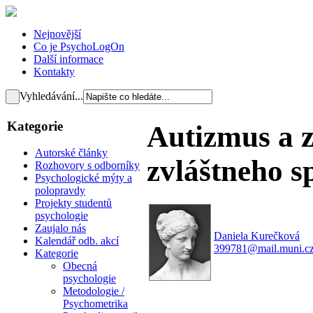
Nejnovější
Co je PsychoLogOn
Další informace
Kontakty
Vyhledávání...
Kategorie
Autizmus a 
Autorské články
zvláštneho s
Rozhovory s odborníky
Psychologické mýty a
polopravdy
Projekty studentů
psychologie
Zaujalo nás
Daniela Kurečková
Kalendář odb. akcí
399781@mail.muni.c
Kategorie
Obecná
psychologie
Metodologie /
Psychometrika