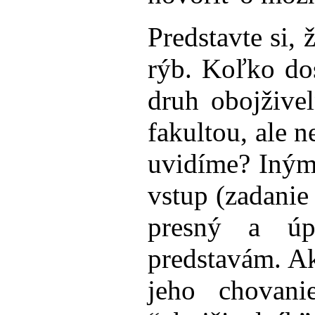
Predstavte si,
rýb. Koľko do
druh obojžive
fakultou, ale 
uvidíme? Iným
vstup (zadanie 
presný a úp
predstavám. A
jeho chovani