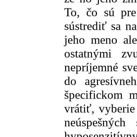
To, čo sú pre
sústrediť sa n
jeho meno ale
ostatnými z
nepríjemné sve
do agresívneh
špecifickom 
vrátiť, vyberie
neúspešných 
hyposenzitívn