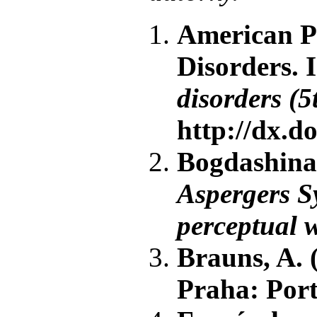
American Ps
Disorders. 
disorders (5
http://dx.d
Bogdashina,
Aspergers Sy
perceptual 
Brauns, A. 
Praha: Port