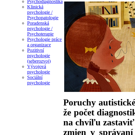
Psychodiagnostika
Klinická
psychologie /
Psychopatologie
Poradenská
psychologie /
Psychoterapie
Psychologie práce
a organizace
Pozitivní
psychologie
(seberozvoj)
Vývojová
psychologie
Sociální
psychologie
Poruchy autistick
že počet diagnost
na chvíľu zastaviť
zmien v správaní