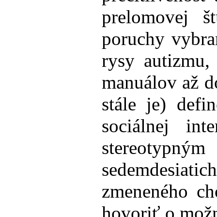
prelomovej št
poruchy vybra
rysy autizmu,
manuálov až do
stále je) defi
sociálnej in
stereotypný
sedemdesiatic
zmeneného cho
hovoriť o mož