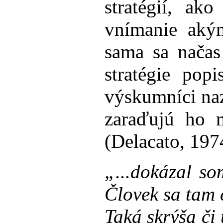
stratégií, ak
vnímanie akým
sama sa načas
stratégie pop
výskumníci naz
zaraďujú ho m
(Delacato, 197
„...dokázal so
Človek sa tam c
Taká skrýša či