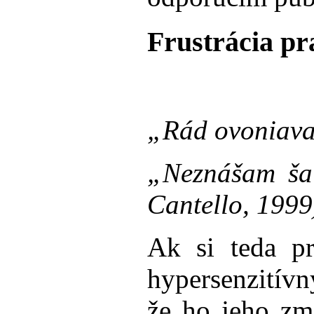
Frustrácia p
„Rád ovoniavam
„Neznášam šal
Cantello, 1999
Ak si teda pr
hypersenzitív
že ho jeho zm