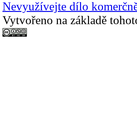
Nevyužívejte dílo komerčně
Vytvořeno na základě tohot