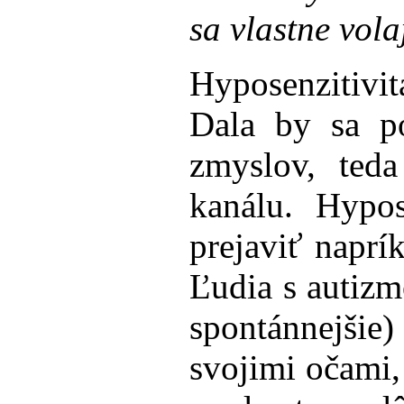
sa vlastne vola
Hyposenzitivit
Dala by sa po
zmyslov, ted
kanálu. Hypo
prejaviť naprí
Ľudia s autizm
spontánnejši
svojimi očami,