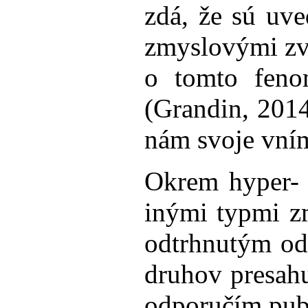
zdá, že sú uve
zmyslovými zv
o tomto feno
(Grandin, 201
nám svoje vním
Okrem hyper- a
inými typmi z
odtrhnutým od
druhov presahu
odporučím pub