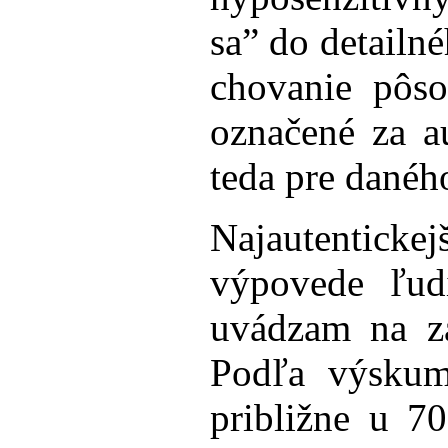
sa” do detailn
chovanie pôso
označené za au
teda pre danéh
Najautentick
výpovede ľud
uvádzam na za
Podľa výskum
približne u 7