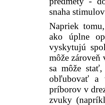
predmety - d
snaha stimulov
Napriek tomu,
ako úplne op
vyskytujú spo
môže zároveň 
sa môže stať,
obľubovať a v
príborov v dre
zvuky (naprík