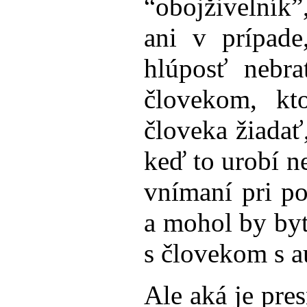
“obojživelník
ani v prípade
hlúposť nebr
človekom, kt
človeka žiadať
keď to urobí n
vnímaní pri po
a mohol by byť
s človekom s 
Ale aká je pre