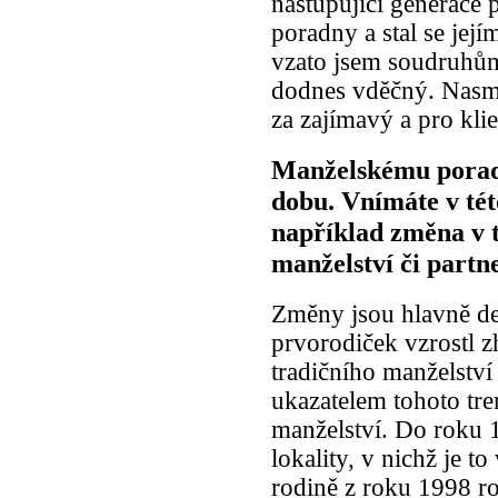
nastupující generace 
poradny a stal se je
vzato jsem soudruhům
dodnes vděčný. Nasmě
za zajímavý a pro kli
Manželskému porade
dobu. Vnímáte v tét
například změna v 
manželství či partn
Změny jsou hlavně d
prvorodiček vzrostl z
tradičního manželstv
ukazatelem tohoto tr
manželství. Do roku 1
lokality, v nichž je t
rodině z roku 1998 r