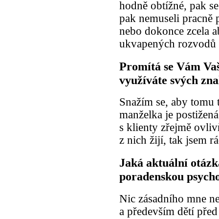
hodně obtížné, pak se
pak nemuseli pracně p
nebo dokonce zcela ab
ukvapených rozvodů 
Promítá se Vám Vaš
využíváte svých zna
Snažím se, aby tomu t
manželka je postižená
s klienty zřejmě ovli
z nich žijí, tak jsem 
Jaká aktuální otázk
poradenskou psycho
Nic zásadního mne ne
a především dětí před 