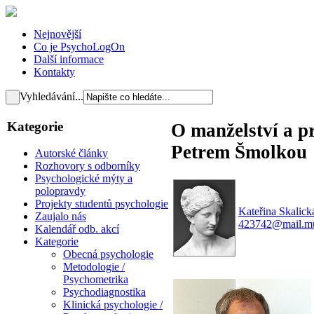
Nejnovější
Co je PsychoLogOn
Další informace
Kontakty
Vyhledávání...
Kategorie
O manželství a p
Petrem Šmolkou
Autorské články
Rozhovory s odborníky
Psychologické mýty a
polopravdy
Projekty studentů psychologie
Kateřina Skalick
Zaujalo nás
423742@mail.mu
Kalendář odb. akcí
Kategorie
Obecná psychologie
Metodologie /
Psychometrika
Psychodiagnostika
Klinická psychologie /