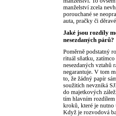
manželství. To ovšem 
manželství zcela nevh
porouchané se neoprav
auta, pračky či děravé
Jaké jsou rozdíly m
nesezdaných párů?
Poměrně podstatný roz
rituál sňatku, zatímco
nesezdaných vztahů rá
negarantuje. V tom ma
to, že žádný papír sá
soužitích nevzniká S
do majetkových záleži
tím hlavním rozdílem
kroků, které je nutno
Když je rozvodová bar