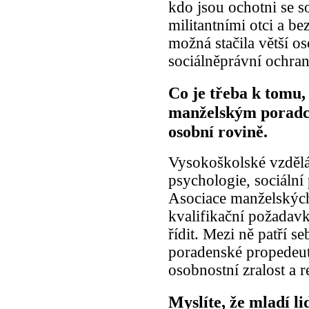
kdo jsou ochotni se so
militantními otci a b
možná stačila větší o
sociálněprávní ochran
Co je třeba k tomu,
manželským poradce
osobní rovině.
Vysokoškolské vzdělá
psychologie, sociální
Asociace manželských
kvalifikační požadavk
řídit. Mezi ně patří 
poradenské propedeut
osobnostní zralost a 
Myslíte, že mladí l