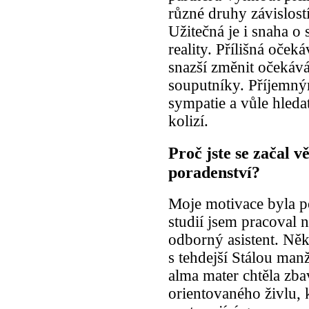
různé druhy závislostí
Užitečná je i snaha o
reality. Přílišná oče
snazší změnit očekává
souputníky. Příjemn
sympatie a vůle hleda
kolizí.
Proč jste se začal
poradenství?
Moje motivace byla p
studií jsem pracoval
odborný asistent. Něk
s tehdejší Stálou ma
alma mater chtěla zba
orientovaného živlu, 