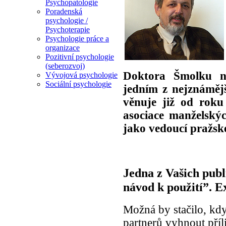
Psychopatologie
Poradenská
psychologie /
Psychoterapie
Psychologie práce a
organizace
Pozitivní psychologie
(seberozvoj)
Doktora Šmolku ne
Vývojová psychologie
Sociální psychologie
jedním z nejznáměj
věnuje již od roku
asociace manželský
jako vedoucí pražsk
Jedna z Vašich publ
návod k použití”. E
Možná by stačilo, kd
partnerů vyhnout pří