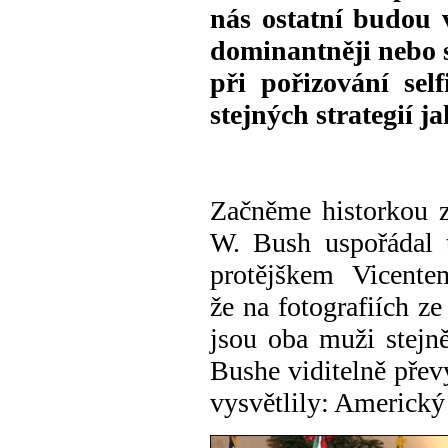
nás ostatní budou
dominantněji nebo s
při pořizování sel
stejných strategií jak
Začněme historkou z
W. Bush uspořádal 
protějškem Vicente
že na fotografiích z
jsou oba muži stejně
Bushe viditelně pře
vysvětlily: Americký 