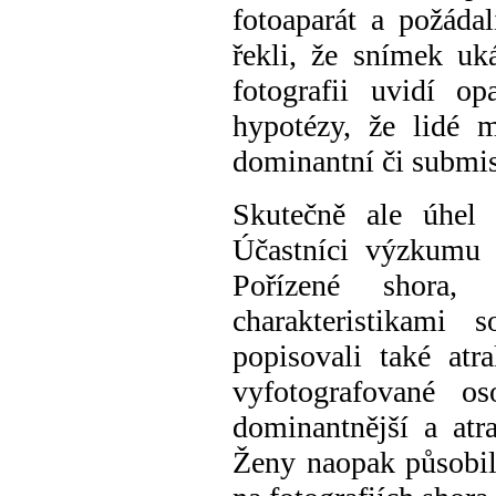
fotoaparát a požádal
řekli, že snímek uk
fotografii uvidí o
hypotézy, že lidé m
dominantní či submi
Skutečně ale úhel 
Účastníci výzkumu 
Pořízené shora
charakteristik
ami
s
popisoval
i
také
atr
vyfotografované
os
dominantnější a
a
tr
Ženy naopak působi