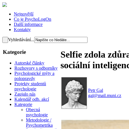
Nejnovější
Co je PsychoLogOn
Další informace
Kontakty
Vyhledávání...
Kategorie
Selfie zdola zdůr
sociální inteligen
Autorské články
Rozhovory s odborníky
Psychologické mýty a
polopravdy
Projekty studentů
psychologie
Petr Gal
Zaujalo nás
gal@mail.muni.cz
Kalendář odb. akcí
Kategorie
Obecná
psychologie
Metodologie /
Psychometrika