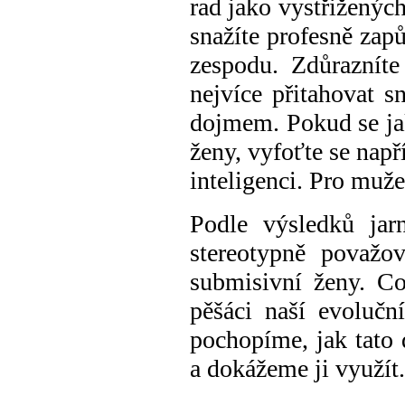
rad jak
o
vystřižených
snažíte
profesně
zapů
zespodu.
Zdůrazníte
nejvíce přitahovat
s
dojmem
.
P
okud se
j
ženy,
vyfoťte se na
př
inteligenci.
Pro muže 
Podle výsledků jar
stereotypně považov
submisivní ženy.
C
pěšáci naší evolučn
pochopíme, jak t
ato
a dokážeme j
i
využít.