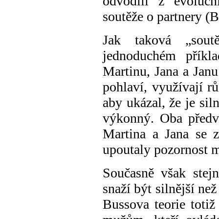
odvodili
z evolučn
soutěže o partnery
(B
Jak taková „sou
jednoduchém příkl
Martinu, Jana a Janu
pohlaví, využív
ají
rů
aby ukázal, že je
sil
výkonný
. Oba předv
Martina a Jana se z
upoutaly pozornost 
Současně však stej
snaží být silnější než
Bussova teorie totiž