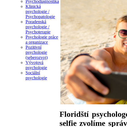
Psychodiagnostika
Klinická
psychologie /
Psychopatologie
Poradenská
psychologie /
Psychoterapie
Psychologie práce
a organizace
Pozitivní
psychologie
(seberozvoj)
Vývojová
psychologie
Sociální
psychologie
Floridští psycholog
selfie zvolíme sprá