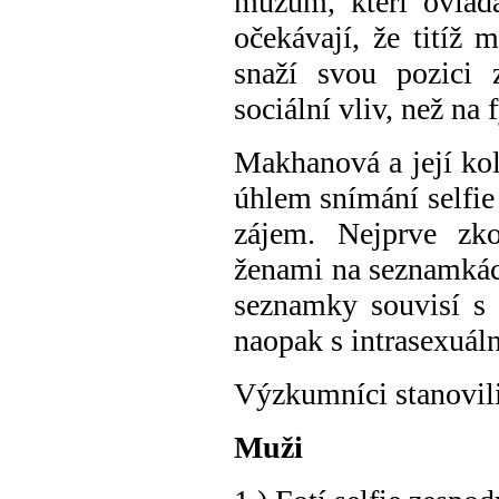
mužům, kteří ovláda
očekávají, že titíž
snaží svou pozici 
sociální vliv, než na 
Makhanová a její kol
úhlem snímání selfie
zájem. Nejprve zko
ženami na seznamkách
seznamky souvisí s i
naopak s intrasexuál
Výzkumníci stanovili
Muži