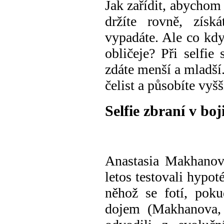
Jak zařídit, abychom 
držíte
rovně,
získ
vypadá
te.
Ale co kd
obličeje?
Při
selfie
zdáte
menší
a mladší
čelist a
působíte
vyšš
Selfie
zbraní
v boj
Anastasia Makhano
letos
testovali hypot
něhož se fotí
,
poku
dojem
(Makhanova,