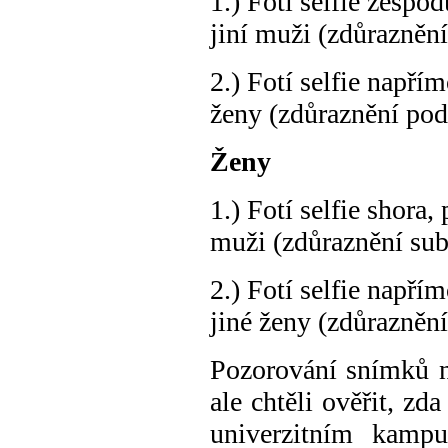
1.) Fotí selfie zesp
jiní muži (zdůrazněn
2.) Fotí selfie např
ženy (zdůraznění po
Ženy
1.) Fotí selfie shora
muži (zdůraznění su
2.) Fotí selfie např
jiné ženy (zdůrazněn
Pozorování snímků n
ale chtěli ověřit, 
univerzitním kampu