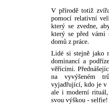
V
přírodě
totiž zví
pomocí
r
e
lativní vel
k
terý
se zvedne, aby
který se
před vámi 
domů
z práce.
Lidé
si
stejně jako
m
dominancí a podříz
věřícími
.
Přednášejíc
na vyvýšeném t
vyjadřující, kdo je 
ale
i moderní rituál
svou výškou -
selfie
!