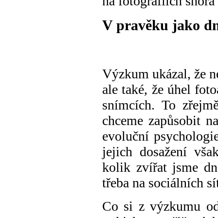
na fotografiích sho
V pravěku jako d
Výzkum ukázal, že
n
ale
také, že
úhel foto
snímcích.
To
zřej
chceme zapůsobit n
evoluční psychologie
jejich dosažení vš
kolik zvířat jsme dn
třeba na sociálních sí
Co si z výzkumu odv