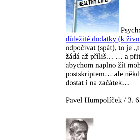
Psych
důležité dodatky (k živo
odpočívat (spát), to je „
žádá až příliš… … a při
abychom naplno žít mohl
postskriptem… ale někdy 
dostat i na začátek…
Pavel Humpolíček
/
3. 6