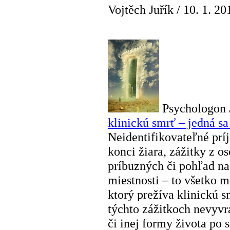
Vojtěch Juřík
/
10. 1. 20
Psychologon 
klinickú smrť – jedná sa
Neidentifikovateľné príj
konci žiara, zážitky z o
príbuzných či pohľad na
miestnosti – to všetko m
ktorý prežíva klinickú s
týchto zážitkoch nevyvr
či inej formy života po 