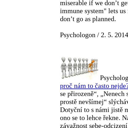
miserable if we don’t g
immune system" lets us 
don’t go as planned.
Psychologon
/
2. 5. 201
Psycholo
proč nám to často nejde
se přirozeně“, „Nenech s
prostě nevšímej“ slýchá
Dotyční to s námi jistě 
ono se to lehce řekne. N
závažnost sebe-odcizení 