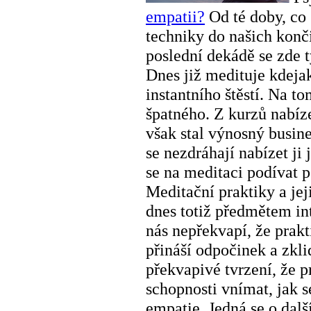
empatii?
Od té doby, co 
techniky do našich konči
poslední dekádě se zde t
Dnes již medituje kdeja
instantního štěstí. Na t
špatného. Z kurzů nabíz
však stal výnosný busine
se nezdráhají nabízet ji
se na meditaci podívat 
Meditační praktiky a je
dnes totiž předmětem in
nás nepřekvapí, že prak
přináší odpočinek a zkl
překvapivé tvrzení, že 
schopnosti vnímat, jak s
empatie. Jedná se o dalš