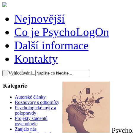
Nejnovější
Co je PsychoLogOn
Další informace
Kontakty
Vyhledávání...
Kategorie
Autorské články
Rozhovory s odborníky
Psychologické mýty a
polopravdy
Projekty studentů
psychologie
Psycho
Zaujalo nás