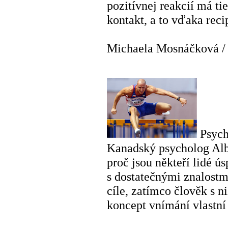
pozitívnej reakcií má ti
kontakt, a to vďaka rec
Michaela Mosnáčková
Psych
Kanadský psycholog Albe
proč jsou někteří lidé ús
s dostatečnými znalost
cíle, zatímco člověk s n
koncept vnímání vlastní 