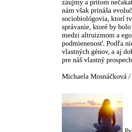
záujmy a pritom nečaka
nám však prináša evoluč
sociobiológovia, ktorí tv
správanie, ktoré by bolo
medzi altruizmom a eg
podmienenosť. Podľa nic
vlastných génov, a aj do
pre náš vlastný prospech
Michaela Mosnáčková
Ps