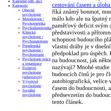
Kalendář odb. akcí
cestování časem a úloha
Kategorie
Obecná
říká známý bonmot, mnoh
psychologie
málo kdo ale na špatný 
Metodologie /
Psychometrika
paměťový deficit svým 
Psychodiagnostika
představivosti a přítomn
Klinická
psychologie /
schopnost budoucího plá
Psychopatologie
vlastní dráhy je v dnešn
Poradenská
psychologie /
předpoklad pro úspěch. 
Psychoterapie
na budoucnost, jak někt
Psychologie práce
a organizace
nazývají? Mnohé studie 
Pozitivní
psychologie
budoucích činů je pro č
(seberozvoj)
autobiografická, velice
Vývojová
psychologie
časem do budoucnosti, a
Sociální
předsevzetím do budoucn
psychologie
tento článek.