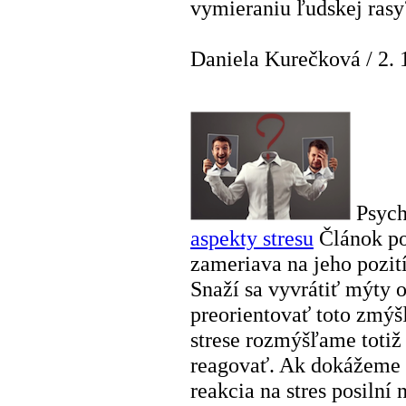
vymieraniu ľudskej rasy
Daniela Kurečková
/
2. 
Psych
aspekty stresu
Článok po
zameriava na jeho pozití
Snaží sa vyvrátiť mýty 
preorientovať toto zmýš
strese rozmýšľame totiž 
reagovať. Ak dokážeme 
reakcia na stres posilní 