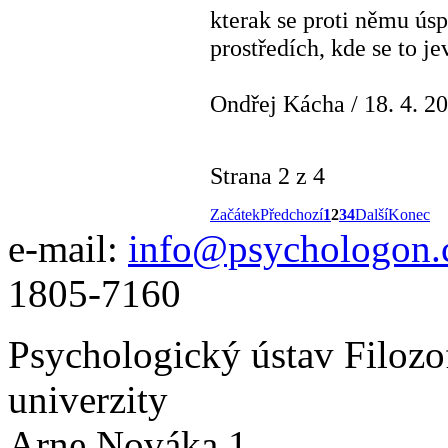
kterak se proti němu ús
prostředích, kde se to je
Ondřej Kácha
/
18. 4. 2
Strana 2 z 4
Začátek
Předchozí
1
2
3
4
Další
Konec
e-mail:
info@psychologon.
1805-7160
Psychologický ústav Filozo
univerzity
Arne Nováka 1