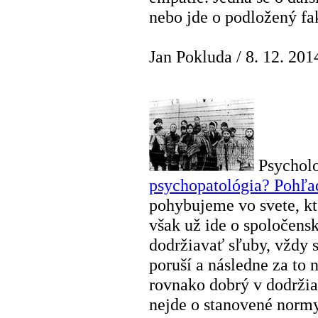
nebo jde o podložený fa
Jan Pokluda
/
8. 12. 201
Psychol
psychopatológia? Pohľad
pohybujeme vo svete, kt
však už ide o spoločensk
dodržiavať sľuby, vždy s
poruší a následne za to 
rovnako dobrý v dodržia
nejde o stanovené normy,