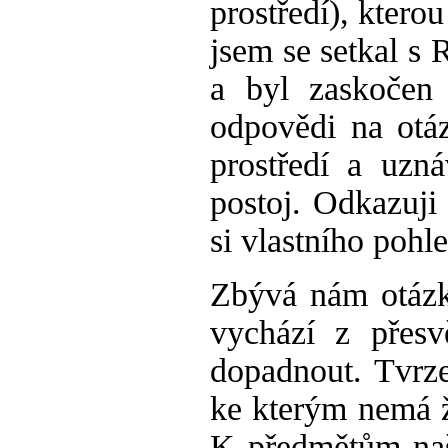
prostředí), kter
jsem se setkal s
a byl zaskočen
odpovědi na otáz
prostředí a uzn
postoj. Odkazuji
si vlastního pohl
Zbývá nám otázka
vychází z přes
dopadnout. Tvrz
ke kterým nemá ž
K předmětům naš