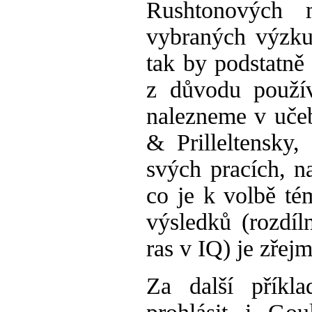
Rushtonových 
vybraných výzk
tak by podstatně 
z důvodu použív
nalezneme v uče
& Prilleltensky
svých pracích, n
co je k volbě té
výsledků (rozdíl
ras v IQ) je zřejm
Za další příkla