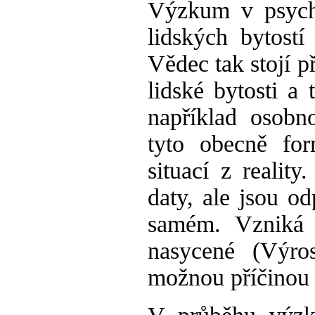
Výzkum v psychol
lidských bytost
Vědec tak stojí p
lidské bytosti a
například osobn
tyto obecně for
situací z realit
daty, ale jsou 
samém. Vzniká t
nasycené (Výro
možnou příčinou z