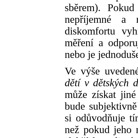
sběrem). Pokud 
nepříjemné a 
diskomfortu vy
měření a odporuj
nebo je jednoduše
Ve výše uvede
dětí v dětských 
může získat jin
bude subjektivně
si odůvodňuje tí
než pokud jeho m