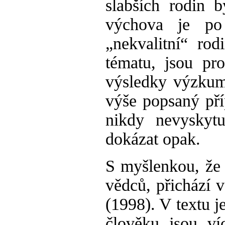
slabších rodin 
výchova je po
„nekvalitní“ ro
tématu, jsou pr
výsledky výzkum
výše popsaný př
nikdy nevyskyt
dokázat opak.
S myšlenkou, že 
vědců, přichází 
(1998). V textu 
člověku jsou ví