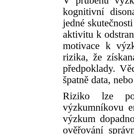
V průběhu výzk
kognitivní diso
jedné skutečnosti
aktivitu k odstra
motivace k výz
rizika, že získ
předpoklady. Vě
špatně data, neb
Riziko lze po
výzkumníkovu e
výzkum dopadnou
ověřování správn