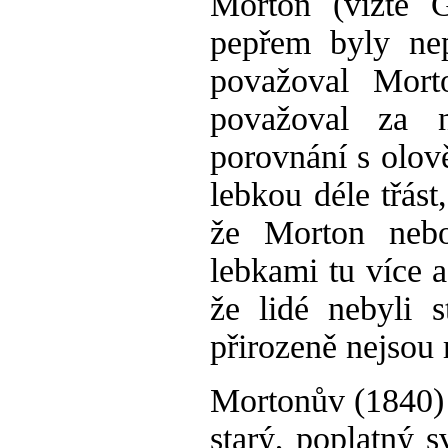
Morton (vizte 
pepřem byly nep
považoval Mort
považoval za 
porovnání s olov
lebkou déle třást
že Morton nebo
lebkami tu více 
že lidé nebyli s
přirozeně nejsou 
Mortonův (1840) 
starý, poplatný 