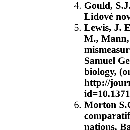
Gould, S.J
Lidové nov
Lewis, J. 
M., Mann, 
mismeasure
Samuel Geo
biology, (o
http://jour
id=10.1371
Morton S.G
comparatif 
nations. B