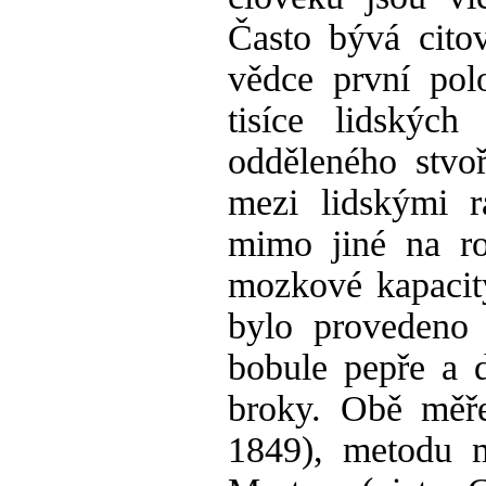
Často bývá cito
vědce první polo
tisíce lidských
odděleného stvoř
mezi lidskými r
mimo jiné na ro
mozkové kapacity
bylo provedeno 
bobule pepře a d
broky. Obě měře
1849), metodu m