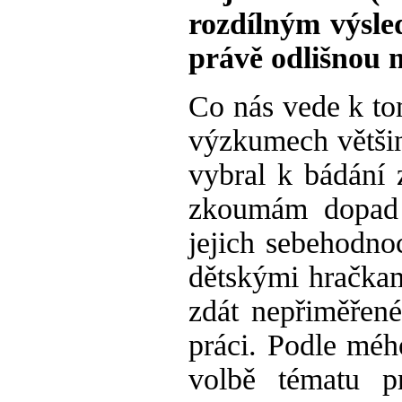
rozdílným výsle
právě odlišnou 
Co nás vede k t
výzkumech většin
vybral k bádání 
zkoumám dopad 
jejich sebehodnoc
dětskými hračka
zdát nepřiměřen
práci. Podle méh
volbě tématu p