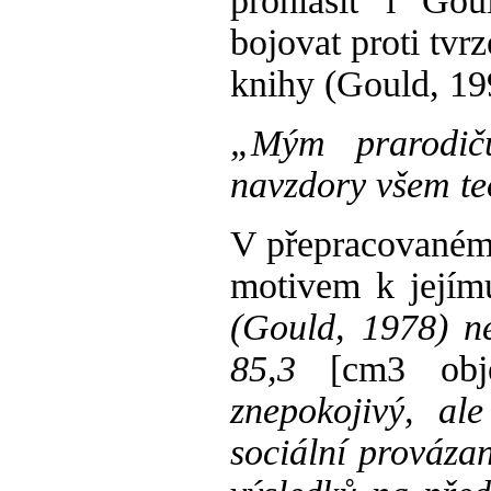
prohlásit i Go
bojovat proti tvrz
knihy (Gould, 199
„Mým prarodičům
navzdory všem t
V přepracovaném 
motivem k jejím
(Gould, 1978) n
85,3
[cm3 obj
znepokojivý, al
sociální prováza