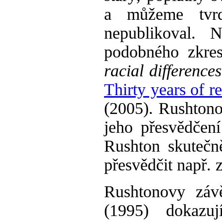
a můžeme tvrd
nepublikoval. 
podobného zkre
racial difference
Thirty years of re
(2005). Rushtono
jeho přesvědčen
Rushton skutečně
přesvědčit např.
Rushtonovy závě
(1995) dokazu