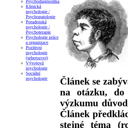
Psychodiagnostika
Klinická
psychologie /
Psychopatologie
Poradenská
psychologie /
Psychoterapie
Psychologie práce
a organizace
Pozitivní
psychologie
(seberozvoj)
Vývojová
psychologie
Sociální
Článek se zabýv
psychologie
na otázku, do
výzkumu důvod, 
Článek předklád
stejné téma (r