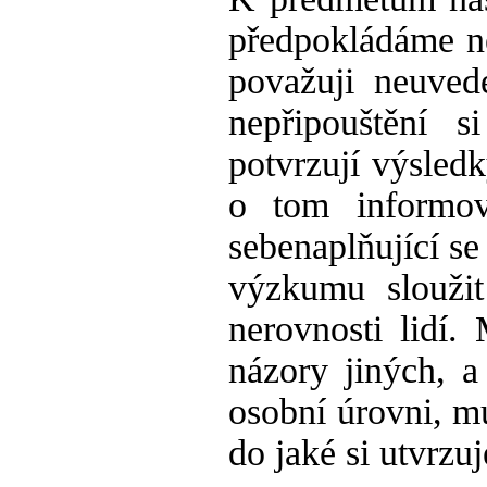
předpokládáme ně
považuji neuve
nepřipouštění 
potvrzují výsled
o tom informov
sebenaplňující se
výzkumu slouži
nerovnosti lidí.
názory jiných, a
osobní úrovni, m
do jaké si utvrzu