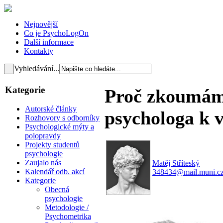
Nejnovější
Co je PsychoLogOn
Další informace
Kontakty
Vyhledávání...
Kategorie
Proč zkoumám
Autorské články
psychologa k v
Rozhovory s odborníky
Psychologické mýty a
polopravdy
Projekty studentů
psychologie
Zaujalo nás
Matěj Stříteský
Kalendář odb. akcí
348434@mail.muni.c
Kategorie
Obecná
psychologie
Metodologie /
Psychometrika