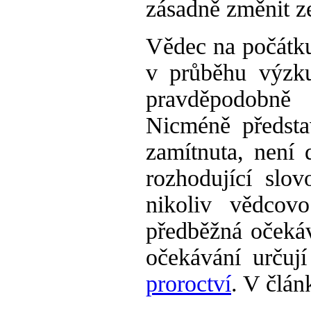
zásadně změnit z
Vědec na počátku
v průběhu výzku
pravděpodobně
Nicméně předsta
zamítnuta, není
rozhodující slo
nikoliv vědcov
předběžná očekáv
očekávání určuj
proroctví
. V člán