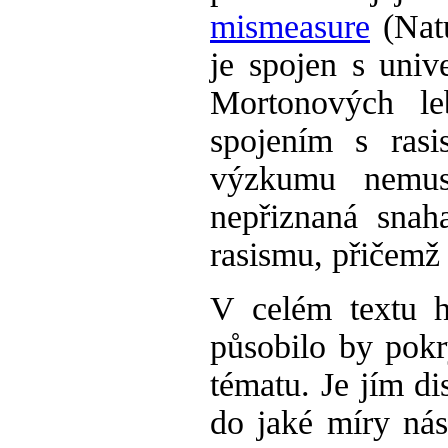
mismeasure
(Natu
je spojen s univ
Mortonových le
spojením s ras
výzkumu nemus
nepřiznaná snah
rasismu, přičemž 
V celém textu h
působilo by pok
tématu. Je jím di
do jaké míry nás