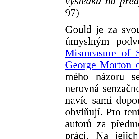
výsledků na pře
97)
Gould je za svou
úmyslným podv
Mismeasure of S
George Morton o
mého názoru se 
nerovná senzačno
navíc sami dopo
obviňují. Pro ten
autorů za předm
práci. Na jeji