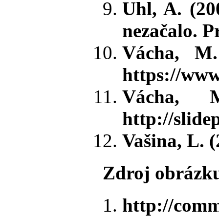
Uhl, A. (20
nezačalo. P
Vácha, M. 
https://ww
Vácha, M
http://slide
Vašina, L. 
Zdroj obrázk
http://comm