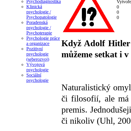
Psychodiagnostika
Vytvoře
Klinická
0
psychologie /
0
Psychopatologie
0
Poradenská
psychologie /
Psychoterapie
Psychologie práce
Když Adolf Hitler
a organizace
Pozitivní
můžeme setkat i v 
psychologie
(seberozvoj)
Vývojová
psychologie
Sociální
psychologie
Naturalistický omyl
či filosofií, ale 
premis. Jednodušeji
či nikoliv (Uhl, 20