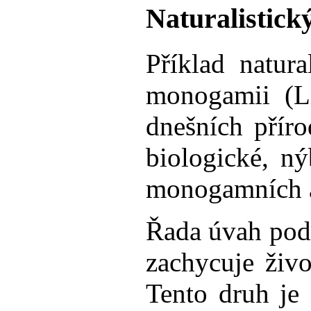
Naturalistick
Příklad natur
monogamii (Li
dnešních přír
biologické, ný
monogamních a 
Řada úvah podo
zachycuje živo
Tento druh je