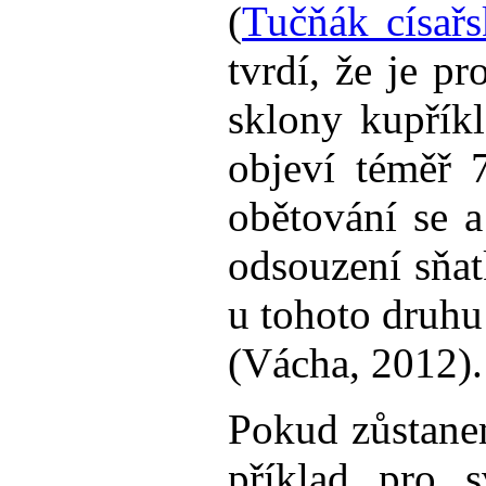
(
Tučňák císař
tvrdí, že je 
sklony kupříkl
objeví téměř 
obětování se a
odsouzení sňa
u tohoto druhu
(Vácha, 2012).
Pokud zůstane
příklad pro s