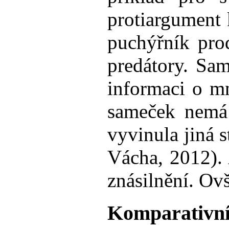
protiargument
puchýřník prod
predátory. Sam
informaci o m
sameček nemá 
vyvinula jiná 
Vácha, 2012). 
znásilnění. Ov
Komparativní 