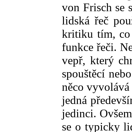
von Frisch se 
lidská řeč po
kritiku tím, c
funkce řeči. N
vepř, který ch
spouštěcí neb
něco vyvolává a
jedná předevší
jedinci. Ovšem 
se o typicky l