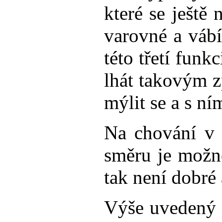
které se ještě
varovné a vábí
této třetí funk
lhát takovým z
mýlit se a s n
Na chování v ž
směru je možno
tak není dobré 
Výše uvedený t