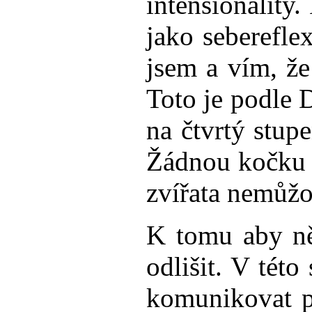
intensionality.
jako seberefle
jsem a vím, že
Toto je podle 
na čtvrtý stupe
Žádnou kočku n
zvířata nemůžo
K tomu aby ně
odlišit. V tét
komunikovat pr