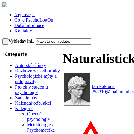
Nejnovější
Co je PsychoLogOn
Další informace
Kontakty
Vyhledávání...
Kategorie
Naturalistic
Autorské články
Rozhovory s odborníky
Psychologické mýty a
polopravdy
Jan Pokluda
Projekty studentů
258310@mail.muni.c
psychologie
Zaujalo nás
Kalendář odb. akcí
Kategorie
Obecná
psychologie
Metodologie /
Psychometrika