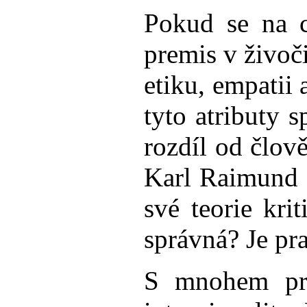
Pokud se na c
premis v živoč
etiku, empatii
tyto atributy 
rozdíl od člov
Karl Raimund P
své teorie kri
správná? Je pr
S mnohem prop