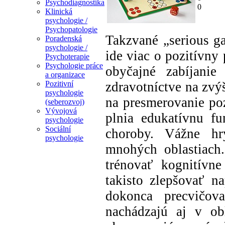
Psychodiagnostika
0
Klinická
psychologie /
Psychopatologie
Takzvané „serious ga
Poradenská
psychologie /
ide viac o pozitívny
Psychoterapie
Psychologie práce
obyčajné zabíjanie
a organizace
zdravotníctve na zvýš
Pozitivní
psychologie
na presmerovanie poz
(seberozvoj)
Vývojová
plnia edukatívnu fu
psychologie
Sociální
choroby. Vážne hr
psychologie
mnohých oblastiach
trénovať kognitívn
takisto zlepšovať n
dokonca precvičova
nachádzajú aj v ob