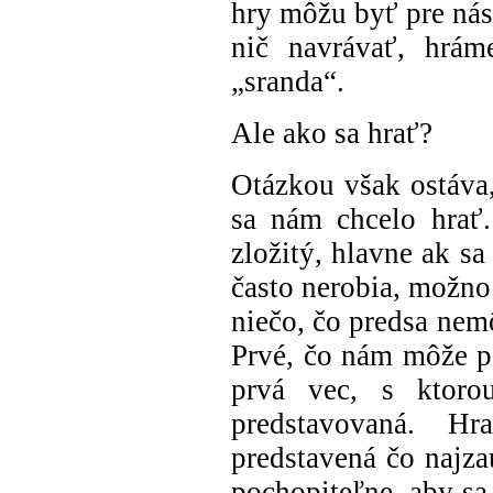
hry môžu byť pre nás
nič navrávať, hrám
„sranda“.
Ale ako sa hrať?
Otázkou však ostáva,
sa nám chcelo hrať.
zložitý, hlavne ak sa
často nerobia, možno 
niečo, čo predsa nem
Prvé, čo nám môže p
prvá vec, s ktoro
predstavovaná. H
predstavená čo najza
pochopiteľne, aby sa 