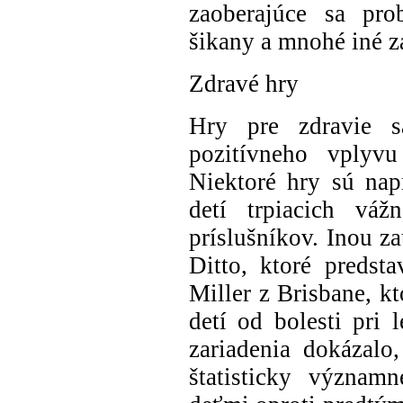
zaoberajúce sa pro
šikany a mnohé iné z
Zdravé hry
Hry pre zdravie s
pozitívneho vplyvu
Niektoré hry sú nap
detí trpiacich vá
príslušníkov. Inou z
Ditto, ktoré predst
Miller z Brisbane, k
detí od bolesti pri 
zariadenia dokázalo
štatisticky významn