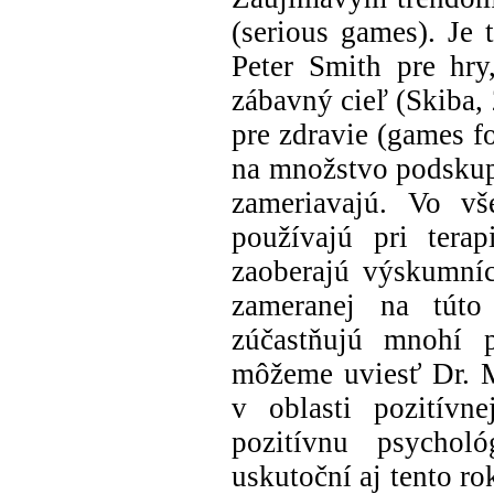
(serious games). Je 
Peter Smith pre hry
zábavný cieľ (Skiba,
pre zdravie (games fo
na množstvo podskupí
zameriavajú. Vo vš
používajú pri tera
zaoberajú výskumníc
zameranej na túto
zúčastňujú mnohí p
môžeme uviesť Dr. 
v oblasti pozitívne
pozitívnu psychol
uskutoční aj tento ro