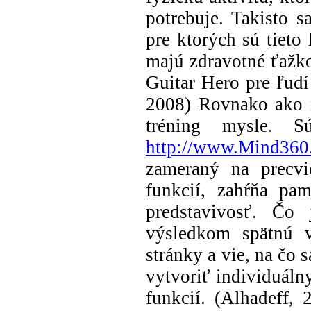
potrebuje. Takisto sa
pre ktorých sú tieto
majú zdravotné ťažko
Guitar Hero pre ľudí
2008) Rovnako ako n
tréning mysle. S
http://www.Mind360
zameraný na precvi
funkcií, zahŕňa pam
predstavivosť. Čo 
výsledkom spätnú v
stránky a vie, na čo 
vytvoriť individuáln
funkcií. (Alhadeff,