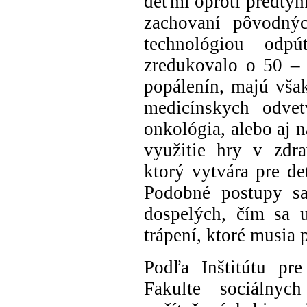
deťmi oproti predtým
zachovaní pôvodnýc
technológiou odpú
zredukovalo o 50 – 
popálenín, majú však
medicínskych odvet
onkológia, alebo aj 
využitie hry v zdr
ktorý vytvára pre de
Podobné postupy sa
dospelých, čím sa u
trápení, ktoré musia 
Podľa Inštitútu pr
Fakulte sociálny