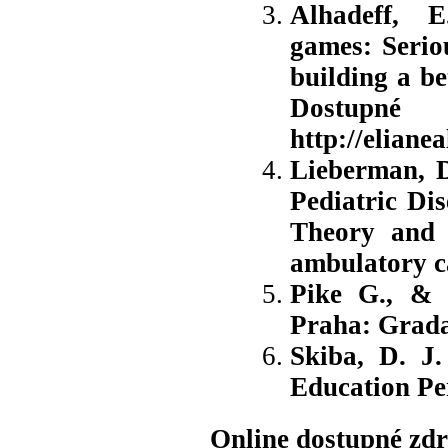
Alhadeff, E
games: Serio
building a bet
Do
http://elian
Lieberman, D
Pediatric Di
Theory and 
ambulatory c
Pike G., & 
Praha: Grad
Skiba, D. J.
Education Per
Online dostupné zdr