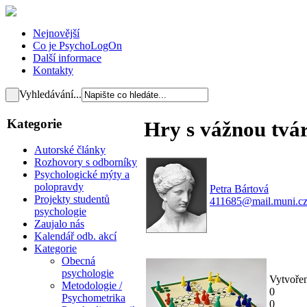
Nejnovější
Co je PsychoLogOn
Další informace
Kontakty
Vyhledávání...
Kategorie
Hry s vážnou tvár
Autorské články
Rozhovory s odborníky
Psychologické mýty a
polopravdy
Petra Bártová
Projekty studentů
411685@mail.muni.c
psychologie
Zaujalo nás
Kalendář odb. akcí
Kategorie
Obecná
psychologie
Vytvoře
Metodologie /
0
Psychometrika
0