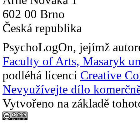
602 00 Brno
Česká republika
PsychoLogOn
, jejímž auto
Faculty of Arts, Masaryk un
podléhá licenci
Creative C
Nevyužívejte dílo komerčně
Vytvořeno na základě tohot