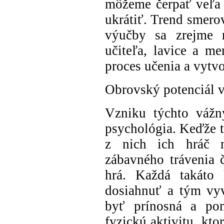
môžeme čerpať veľa 
ukrátiť. Trend smero
výučby sa zrejme n
učiteľa, lavice a m
proces učenia a vytvo
Obrovský potenciál v
Vzniku týchto vážn
psychológia. Keďže t
z nich ich hráč n
zábavného trávenia č
hrá. Každá takáto 
dosiahnuť a tým vyv
byť prínosná a po
fyzickú aktivitu, kt