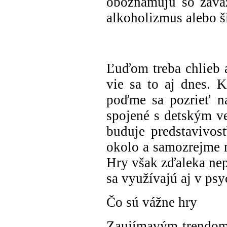
oboznamujú so záva
alkoholizmus alebo š
Ľuďom treba chlieb 
vie sa to aj dnes. 
poďme sa pozrieť n
spojené s detským v
buduje predstavivos
okolo a samozrejme 
Hry však zďaleka nep
sa využívajú aj v psy
Čo sú vážne hry
Zaujímavým trendom 