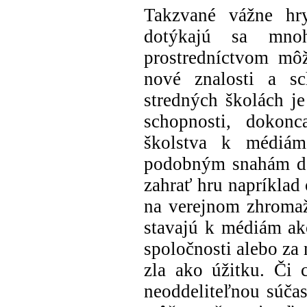
Takzvané vážne hry
dotýkajú sa mno
prostredníctvom mô
nové znalosti a sc
stredných školách j
schopnosti, dokon
školstva k médiám
podobným snahám doc
zahrať hru napríklad
na verejnom zhromaž
stavajú k médiám ako
spoločnosti alebo za
zla ako úžitku. Či 
neoddeliteľnou súčas