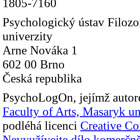
1805-7160
Psychologický ústav Filozo
univerzity
Arne Nováka 1
602 00 Brno
Česká republika
PsychoLogOn
, jejímž auto
Faculty of Arts, Masaryk un
podléhá licenci
Creative C
Nevyužívejte dílo komerčně