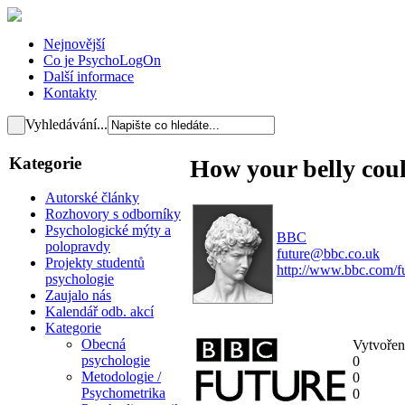
Nejnovější
Co je PsychoLogOn
Další informace
Kontakty
Vyhledávání...
Kategorie
How your belly coul
Autorské články
Rozhovory s odborníky
Psychologické mýty a
BBC
polopravdy
future@bbc.co.uk
Projekty studentů
http://www.bbc.com/f
psychologie
Zaujalo nás
Kalendář odb. akcí
Kategorie
Obecná
Vytvořen
psychologie
0
Metodologie /
0
Psychometrika
0