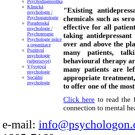
Psychodiagnostika
Klinická
"Existing antidepres
psychologie /
chemicals such as sero
Psychopatologie
Poradenská
effective for all patie
psychologie /
taking antidepressant
Psychoterapie
Psychologie práce
over and above the pla
a organizace
Pozitivní
many patients, talk
psychologie
behavioural therapy are
(seberozvoj)
Vývojová
many patients are lef
psychologie
appropriate treatment
Sociální
psychologie
to offer one of the mos
Click here
to read the 
connection to mental hea
e-mail:
info@psychologon.