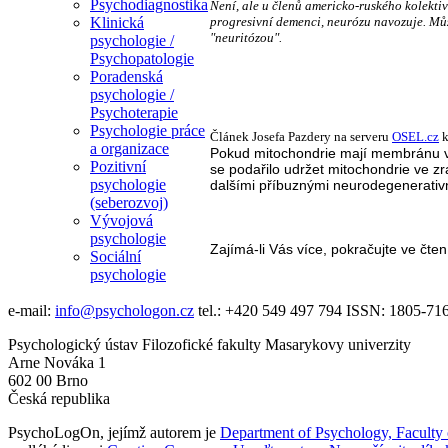
Psychodiagnostika
Není, ale u členů americko-ruského kolektiv
progresivní demenci, neurózu navozuje. Můž
Klinická
"neuritózou".
psychologie /
Psychopatologie
Poradenská
psychologie /
Psychoterapie
Psychologie práce
Článek Josefa Pazdery na serveru
OSEL.cz
k
a organizace
Pokud mitochondrie mají membránu v 
Pozitivní
se podařilo udržet mitochondrie ve z
psychologie
dalšími příbuznými neurodegenerativ
(seberozvoj)
Vývojová
psychologie
Zajímá-li Vás více, pokračujte ve čte
Sociální
psychologie
e-mail:
info@psychologon.cz
tel.:
+420 549 497 794
ISSN:
1805-71
Psychologický ústav Filozofické fakulty Masarykovy univerzity
Arne Nováka 1
602 00 Brno
Česká republika
PsychoLogOn
, jejímž autorem je
Department of Psychology, Faculty 