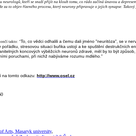
u neurologů, kteří se snaží přijít na kloub tomu, co rádo začíná únavou a deprese
e za to objev řízeného procesu, který neurony připravuje o jejich synapse. Takov
To, co vědci odhalili a čemu dali jméno "neuritóza", se v n
ončí takto: "
pořádku, stresovou situaci buňka ustojí a ke spuštění destrukčních e
ranitelných koncových výběžcích neuronů zdravé, měl by to být způsob, 
ními poruchami, při nichž nabýváme rozumu mdlého."
ní na tomto odkazu:
http://www.osel.cz
60
of Arts, Masaryk university
,