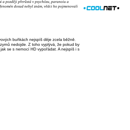
mi a později přerůstá v psychózu, paranoiu a
ý fenomén dosud nebyl znám, vědci ho pojmenovali
ervových buňkách nejspíš děje zcela běžně.
nzymů nedojde. Z toho vyplývá, že pokud by
jak se s nemocí HD vypořádat. A nejspíš i s