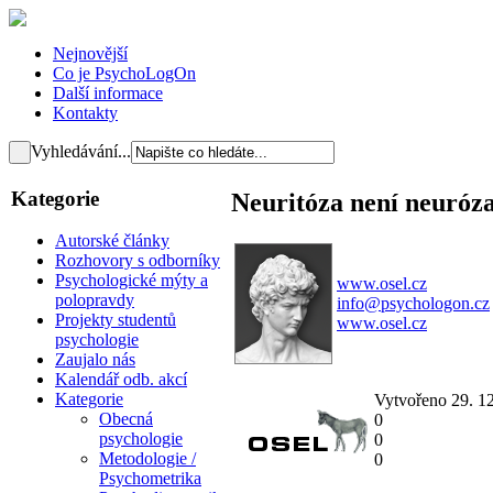
Nejnovější
Co je PsychoLogOn
Další informace
Kontakty
Vyhledávání...
Kategorie
Neuritóza není neuróz
Autorské články
Rozhovory s odborníky
Psychologické mýty a
www.osel.cz
polopravdy
info@psychologon.cz
Projekty studentů
www.osel.cz
psychologie
Zaujalo nás
Kalendář odb. akcí
Kategorie
Vytvořeno 29. 1
Obecná
0
psychologie
0
Metodologie /
0
Psychometrika