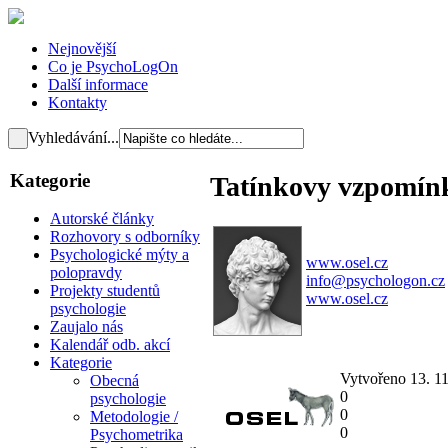
Nejnovější
Co je PsychoLogOn
Další informace
Kontakty
Vyhledávání...
Kategorie
Tatínkovy vzpomínk
Autorské články
Rozhovory s odborníky
Psychologické mýty a
www.osel.cz
polopravdy
info@psychologon.cz
Projekty studentů
www.osel.cz
psychologie
Zaujalo nás
Kalendář odb. akcí
Kategorie
Vytvořeno 13. 1
Obecná
0
psychologie
0
Metodologie /
0
Psychometrika