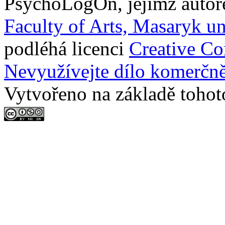
PsychoLogOn
, jejímž auto
Faculty of Arts, Masaryk un
podléhá licenci
Creative C
Nevyužívejte dílo komerčně
Vytvořeno na základě tohot