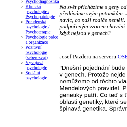
Psychodiagnostika
Na svět přicházíme s geny od
Klinická
psychologie /
předáváme svým potomkům. Je
Psychopatologie
navíc, co naši rodiče neměli.
Poradenská
podpořeným vzorem chování. 
psychologie /
Psychoterapie
když nejsou v genech?
Psychologie práce
a organizace
Pozitivní
psychologie
Josef Pazdera na serveru
OSE
(seberozvoj)
Vývojová
Dnešní pojednání bude 
"
psychologie
Sociální
v genech. Protože nejde 
psychologie
nemůžeme od těchto vlas
Mendelových pravidel. Pr
genetiky patří. Co teď s 
oblasti genetiky, které 
špinavá genetika. Správn