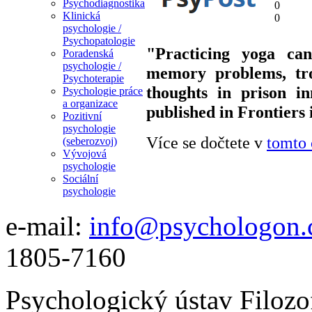
Psychodiagnostika
0
Klinická
0
psychologie /
Psychopatologie
"Practicing yoga ca
Poradenská
psychologie /
memory problems, tro
Psychoterapie
thoughts in prison i
Psychologie práce
a organizace
published in Frontiers 
Pozitivní
psychologie
Více se dočtete v
tomto 
(seberozvoj)
Vývojová
psychologie
Sociální
psychologie
e-mail:
info@psychologon.
1805-7160
Psychologický ústav Filozo