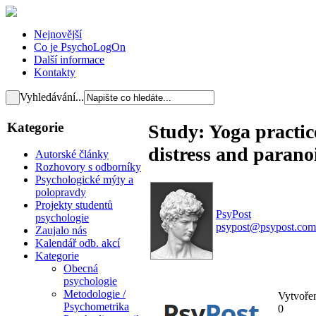
Nejnovější
Co je PsychoLogOn
Další informace
Kontakty
Vyhledávání...
Kategorie
Study: Yoga practic
distress and parano
Autorské články
Rozhovory s odborníky
Psychologické mýty a
polopravdy
Projekty studentů
PsyPost
psychologie
psypost@psypost.com
Zaujalo nás
Kalendář odb. akcí
Kategorie
Obecná
psychologie
Metodologie /
Vytvoře
Psychometrika
0