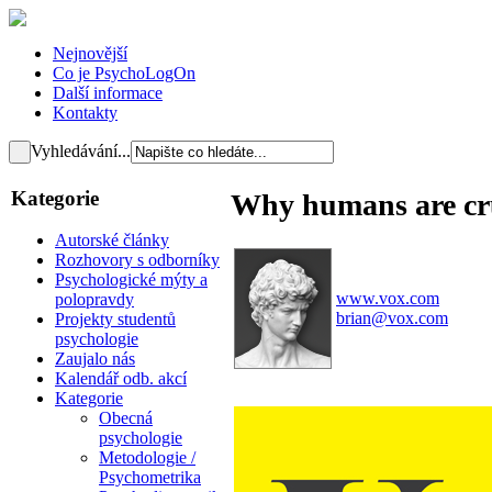
Nejnovější
Co je PsychoLogOn
Další informace
Kontakty
Vyhledávání...
Kategorie
Why humans are cr
Autorské články
Rozhovory s odborníky
Psychologické mýty a
www.vox.com
polopravdy
brian@vox.com
Projekty studentů
psychologie
Zaujalo nás
Kalendář odb. akcí
Kategorie
Obecná
psychologie
Metodologie /
Psychometrika