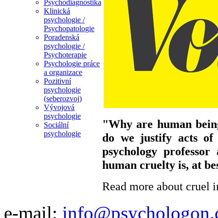
Psychodiagnostika
Klinická
psychologie /
Psychopatologie
Poradenská
psychologie /
Psychoterapie
Psychologie práce
a organizace
Pozitivní
psychologie
(seberozvoj)
Vývojová
psychologie
"Why are human being
Sociální
psychologie
do we justify acts o
psychology professor 
human cruelty is, at be
Read more about cruel i
e-mail:
info@psychologon.