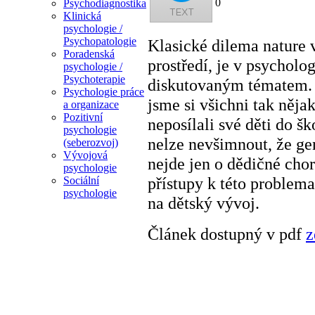
0
Psychodiagnostika
Klinická
psychologie /
Psychopatologie
Klasické dilema nature v
Poradenská
prostředí, je v psycholog
psychologie /
Psychoterapie
diskutovaným tématem. T
Psychologie práce
jsme si všichni tak něj
a organizace
Pozitivní
neposílali své děti do šk
psychologie
nelze nevšimnout, že gen
(seberozvoj)
Vývojová
nejde jen o dědičné cho
psychologie
přístupy k této problema
Sociální
psychologie
na dětský vývoj.
Článek dostupný v pdf
z