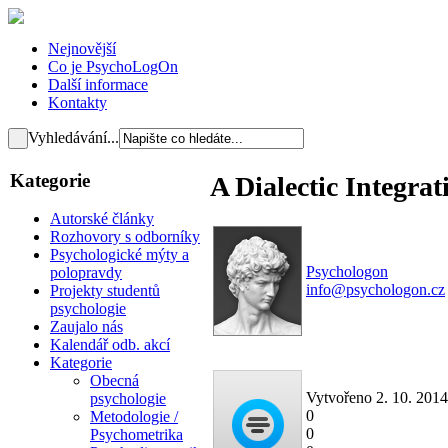
Nejnovější
Co je PsychoLogOn
Další informace
Kontakty
Vyhledávání...
Kategorie
A Dialectic Integra
Autorské články
Rozhovory s odborníky
Psychologické mýty a
Psychologon
polopravdy
info@psychologon.cz
Projekty studentů
psychologie
Zaujalo nás
Kalendář odb. akcí
Kategorie
Obecná
Vytvořeno 2. 10. 201
psychologie
0
Metodologie /
0
Psychometrika