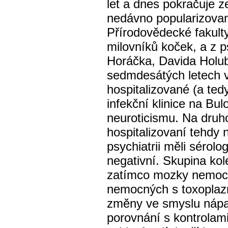
let a dnes pokračuje z
nedávno popularizova
Přírodovědecké fakulty
milovníků koček, a z p
Horáčka, Davida Holub
sedmdesátých letech v
hospitalizované (a te
infekční klinice na Bul
neuroticismu. Na druh
hospitalizovaní tehdy
psychiatrii měli sérol
negativní. Skupina kol
zatímco mozky nemocn
nemocných s toxoplaz
změny ve smyslu nápa
porovnání s kontrola