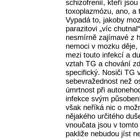
schizofrenií, kteří jso
toxoplazmózu, ano, a t
Vypadá to, jakoby moz
parazitovi „víc chutnal
nesmírně zajímavé z hl
nemoci v mozku děje, i
mezi touto infekcí a du
vztah TG a chování zd
specifický. Nosiči TG 
sebevražednost než os
úmrtnost při autonehod
infekce svým působení
však neříká nic o mo
nějakého určitého du
vnoučata jsou v tomto 
pakliže nebudou jíst 