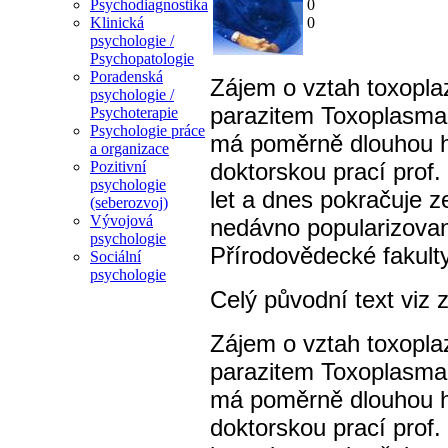
0
Psychodiagnostika
0
Klinická
psychologie /
Psychopatologie
Poradenská
Zájem o vztah toxopl
psychologie /
parazitem Toxoplasma
Psychoterapie
Psychologie práce
má poměrně dlouhou his
a organizace
doktorskou prací prof
Pozitivní
psychologie
let a dnes pokračuje z
(seberozvoj)
Vývojová
nedávno popularizova
psychologie
Přírodovědecké fakult
Sociální
psychologie
Celý původní text viz 
Zájem o vztah toxopl
parazitem Toxoplasma
má poměrně dlouhou his
doktorskou prací prof