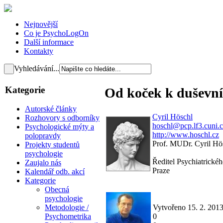
Nejnovější
Co je PsychoLogOn
Další informace
Kontakty
Vyhledávání...
Kategorie
Od koček k duševní
Autorské články
Cyril Höschl
Rozhovory s odborníky
hoschl@pcp.lf3.cuni.
Psychologické mýty a
http://www.hoschl.cz
polopravdy
Prof. MUDr. Cyril Hö
Projekty studentů
psychologie
Ředitel Psychiatrickéh
Zaujalo nás
Praze
Kalendář odb. akcí
Kategorie
Obecná
psychologie
Vytvořeno 15. 2. 201
Metodologie /
0
Psychometrika