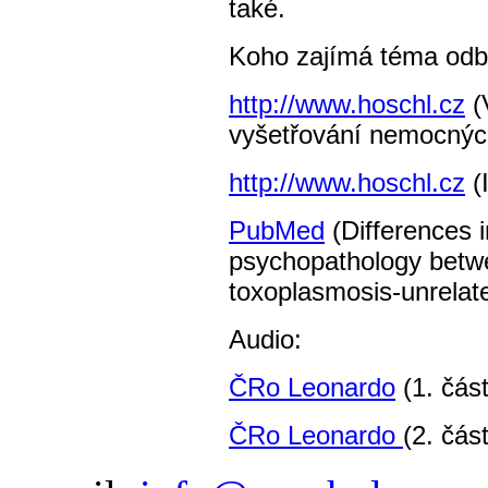
také.
Koho zajímá téma odbo
http://www.hoschl.cz
(
vyšetřování nemocnýc
http://www.hoschl.cz
(
PubMed
(Differences i
psychopathology betw
toxoplasmosis-unrelat
Audio:
ČRo Leonardo
(1. část
ČRo Leonardo
(2. část