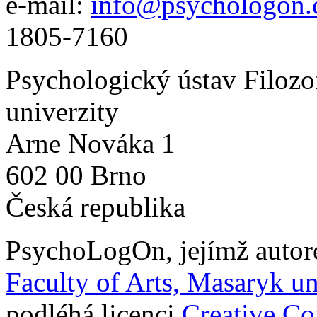
e-mail:
info@psychologon.
1805-7160
Psychologický ústav Filozo
univerzity
Arne Nováka 1
602 00 Brno
Česká republika
PsychoLogOn
, jejímž auto
Faculty of Arts, Masaryk un
podléhá licenci
Creative C