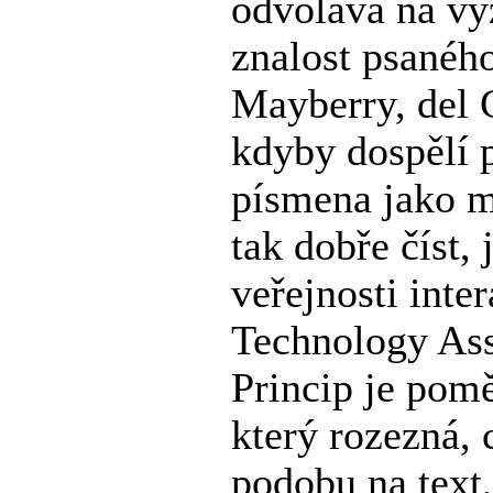
odvolává na vý
znalost psaného
Mayberry, del 
kdyby dospělí p
písmena jako ml
tak dobře číst,
veřejnosti inter
Technology Ass
Princip je pomě
který rozezná, 
podobu na text,