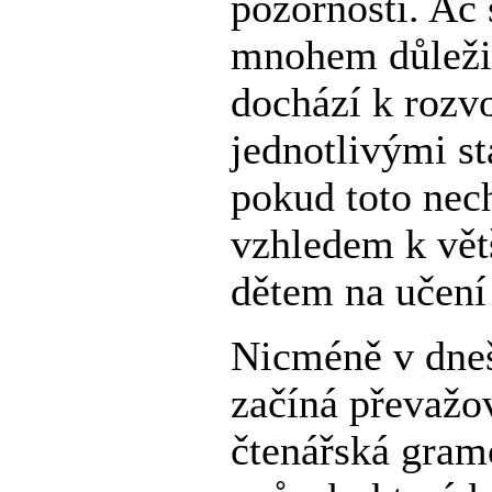
pozornosti. Ač 
mnohem důležitě
dochází k rozvo
jednotlivými st
pokud toto nec
vzhledem k vět
dětem na učení
Nicméně v dne
začíná převažo
čtenářská gram