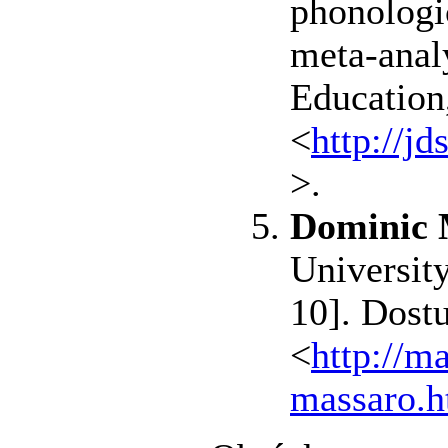
phonologi
meta-anal
Education
<
http://j
>.
Dominic M
University
10]. Dost
<
http://m
massaro.h