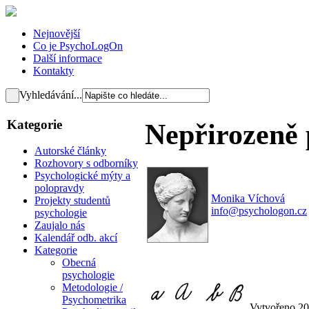
Nejnovější
Co je PsychoLogOn
Další informace
Kontakty
Vyhledávání...
Kategorie
Nepřirozeně p
Autorské články
Rozhovory s odborníky
Psychologické mýty a
polopravdy
Monika Víchová
Projekty studentů
info@psychologon.cz
psychologie
Zaujalo nás
Kalendář odb. akcí
Kategorie
Obecná
psychologie
Metodologie /
Psychometrika
Vytvořeno 20