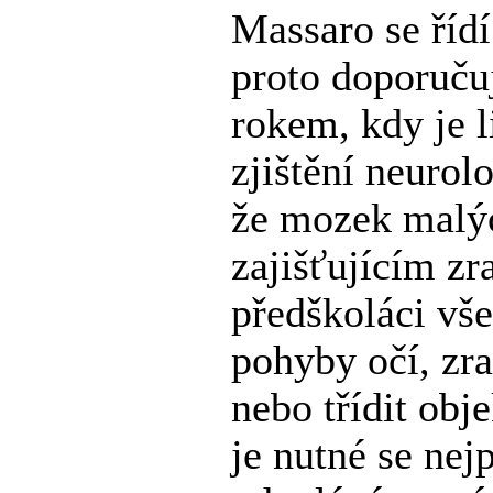
Massaro se říd
proto doporučuj
rokem, kdy je l
zjištění neurol
že mozek malýc
zajišťujícím zr
předškoláci vše
pohyby očí, zra
nebo třídit obj
je nutné se nej