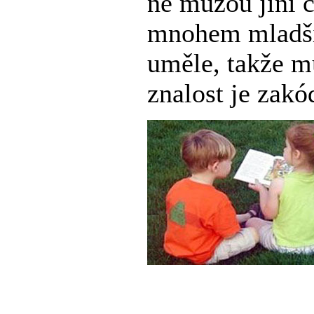
ně můžou jiní či
mnohem mladší 
uměle, takže m
znalost je zak