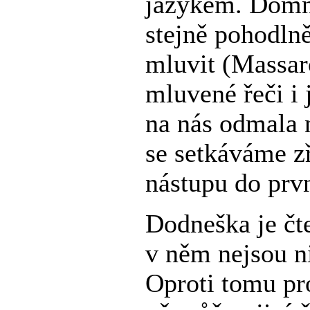
jazykem. Domní
stejně pohodlně
mluvit (Massar
mluvené řeči i 
na nás odmala 
se setkáváme z
nástupu do prvn
Dodneška je čt
v něm nejsou ni
Oproti tomu p