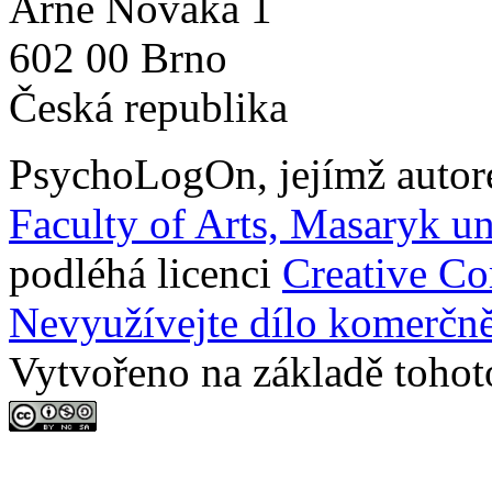
Arne Nováka 1
602 00 Brno
Česká republika
PsychoLogOn
, jejímž auto
Faculty of Arts, Masaryk un
podléhá licenci
Creative C
Nevyužívejte dílo komerčně
Vytvořeno na základě tohot