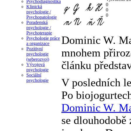
Psychodiagnostika
0
Klinická
0
psychologie /
0
Psychopatologie
Poradenská
psychologie /
Psychoterapie
Dominic W. Mas
Psychologie práce
a organizace
Pozitivní
mnohem přiroze
psychologie
(seberozvoj)
článku předsta
Vývojová
psychologie
Sociální
V posledních le
psychologie
Po biojogurtech
Dominic W. Ma
se dlouhodobě