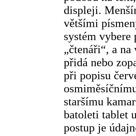
displeji. Menš
většími písmen
systém vybere 
„čtenáři“, a na
přidá nebo zop
při popisu červ
osmiměsíčnímu 
staršímu kam
batoleti tabl
postup je údaj