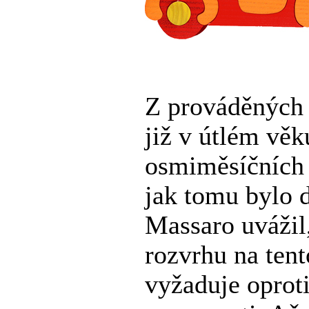
Z prováděných 
již v útlém věk
osmiměsíčních k
jak tomu bylo 
Massaro uvážil,
rozvrhu na tent
vyžaduje oprot