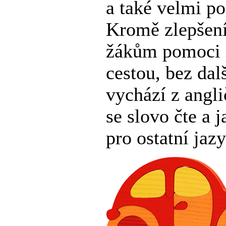
a také velmi p
Kromě zlepšení
žákům pomoci p
cestou, bez da
vychází z angli
se slovo čte a 
pro ostatní jaz