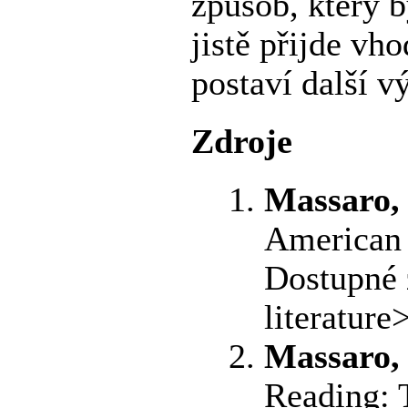
způsob, který b
jistě přijde vh
postaví další 
Zdroje
Massaro, 
American S
Dostupné 
literature>
Massaro, 
Reading: 