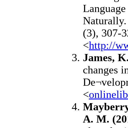
Language 
Naturally
(3), 307-3
<
http://w
James, K.
changes in
De¬velopm
<
onlineli
Mayberry,
A. M. (20