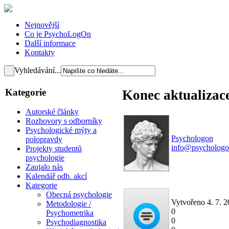
Nejnovější
Co je PsychoLogOn
Další informace
Kontakty
Vyhledávání...
Kategorie
Konec aktualizac
Autorské články
Rozhovory s odborníky
Psychologické mýty a
Psychologon
polopravdy
info@psychologo
Projekty studentů
psychologie
Zaujalo nás
Kalendář odb. akcí
Kategorie
Obecná psychologie
Vytvořeno 4. 7. 
Metodologie /
0
Psychometrika
0
Psychodiagnostika