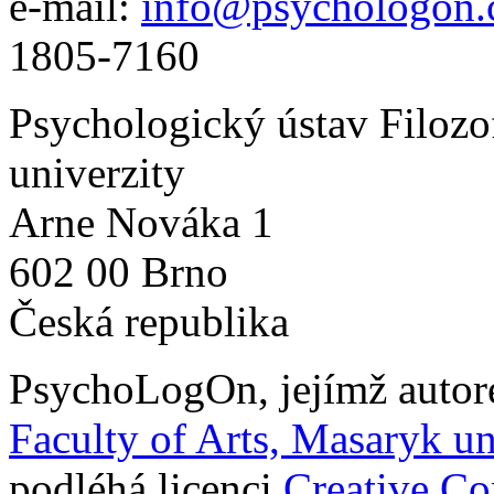
e-mail:
info@psychologon.
1805-7160
Psychologický ústav Filozo
univerzity
Arne Nováka 1
602 00 Brno
Česká republika
PsychoLogOn
, jejímž auto
Faculty of Arts, Masaryk un
podléhá licenci
Creative C