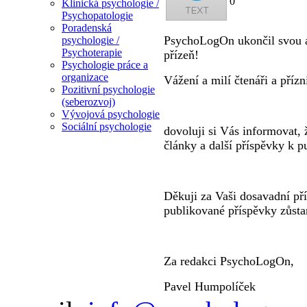
0
Klinická psychologie /
Psychopatologie
Poradenská
PsychoLogOn ukončil svou ak
psychologie /
Psychoterapie
přízeň!
Psychologie práce a
organizace
Vážení a milí čtenáři a pří
Pozitivní psychologie
(seberozvoj)
Vývojová psychologie
Sociální psychologie
dovoluji si Vás informovat, 
články a další příspěvky k 
Děkuji za Vaši dosavadní pří
publikované příspěvky zůsta
Za redakci PsychoLogOn,
Pavel Humpolíček