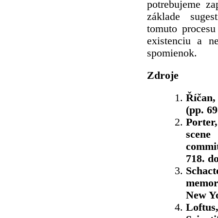
potrebujeme za
základe suges
tomuto procesu
existenciu a n
spomienok.
Zdroje
Říčan,
(pp. 69
Porter
scene 
commit
718. do
Schac
memory
New Yo
Loftus