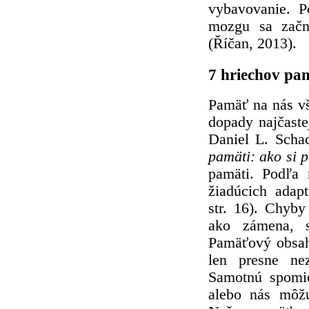
vybavovanie. P
mozgu sa začn
(Říčan, 2013).
7 hriechov pa
Pamäť na nás vš
dopady najčaste
Daniel L. Scha
pamäti: ako si
pamäti. Podľa 
žiadúcich adap
str. 16). Chyb
ako zámena, su
Pamäťový obsah
len presne ne
Samotnú spomi
alebo nás môžu