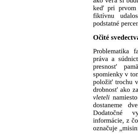
ako veľa si bud
keď pri prvom 
fiktívnu udal
podstatné perce
Očité svedectv
Problematika 
práva a súdnic
presnosť pamä
spomienky v tom
položiť trochu 
drobnosť ako za
vleteli
namiesto 
dostaneme dve 
Dodatočné vy
informácie, z č
označuje „misin