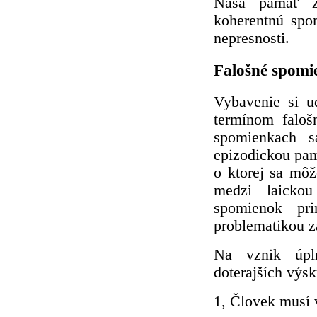
Naša pamäť za
koherentnú spo
nepresnosti.
Falošné spomi
Vybavenie si ud
termínom faloš
spomienkach sa
epizodickou pam
o ktorej sa môž
medzi laickou
spomienok pri
problematikou z
Na vznik úpl
doterajších výs
1, Človek musí v