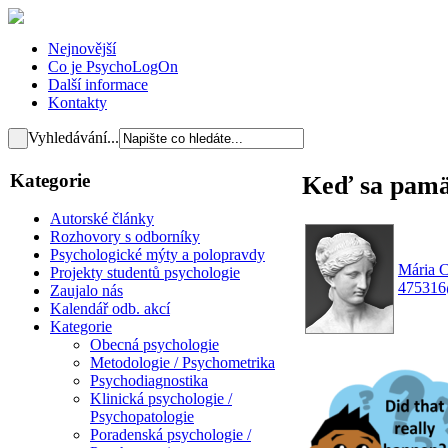
Nejnovější
Co je PsychoLogOn
Další informace
Kontakty
Vyhledávání...
Kategorie
Keď sa pamä
Autorské články
Rozhovory s odborníky
Psychologické mýty a polopravdy
Mária 
Projekty studentů psychologie
475316
Zaujalo nás
Kalendář odb. akcí
Kategorie
Obecná psychologie
Metodologie / Psychometrika
Psychodiagnostika
Klinická psychologie /
Psychopatologie
Poradenská psychologie /