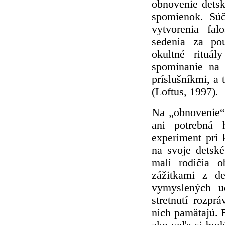
obnovenie dets
spomienok. Súč
vytvorenia fa
sedenia za po
okultné rituál
spomínanie na 
príslušníkmi, a 
(Loftus, 1997).
Na „obnovenie“
ani potrebná 
experiment pri
na svoje detsk
mali rodičia 
zážitkami z d
vymyslených ud
stretnutí rozpr
nich pamätajú. B