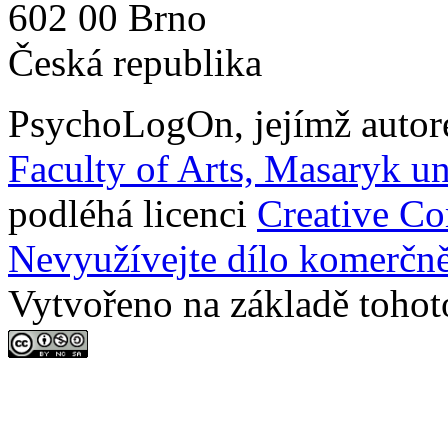
602 00 Brno
Česká republika
PsychoLogOn
, jejímž auto
Faculty of Arts, Masaryk un
podléhá licenci
Creative C
Nevyužívejte dílo komerčně
Vytvořeno na základě tohot