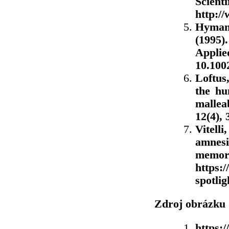
Scient
http:/
Hyman,
(1995)
Applie
10.100
Loftus
the hu
malle
12(4), 
Vitell
amnes
memor
https:
spotli
Zdroj obrázku
https: