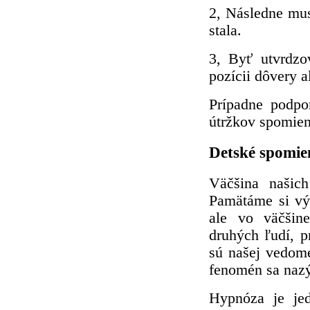
2, Následne mus
stala.
3, Byť utvrdzo
pozícii dôvery a
Prípadne podpor
útržkov spomien
Detské spomie
Väčšina našic
Pamätáme si vý
ale vo väčšin
druhých ľudí, p
sú našej vedome
fenomén sa nazýv
Hypnóza je jed