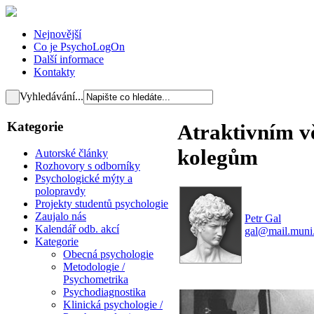
Nejnovější
Co je PsychoLogOn
Další informace
Kontakty
Vyhledávání...
Kategorie
Atraktivním v
kolegům
Autorské články
Rozhovory s odborníky
Psychologické mýty a
polopravdy
Projekty studentů psychologie
Zaujalo nás
Petr Gal
Kalendář odb. akcí
gal@mail.muni
Kategorie
Obecná psychologie
Metodologie /
Psychometrika
Psychodiagnostika
Klinická psychologie /