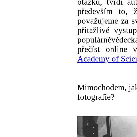
otázk
u, tvrdí au
především to
, 
považuje
me
za s
přitažlivé
vystup
populárněvědec
přečíst online
Academy of Scie
Mimochodem, jak 
fotografie?