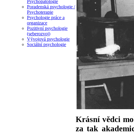
Psychopatologie
Poradenská psychologie /
Psychoterapie
Psychologie práce a
organizace
Pozitivní psychologie
(seberozvoj)
Vývojová psychologie
Sociální psychologie
Krásní vědci mo
za tak akademic