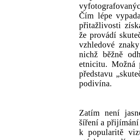
vyfotografovaných
Čím lépe vypada
přitažlivosti zís
že provádí skute
vzhledové znaky 
nichž běžně odh
etnicitu. Možná 
představu „skute
podivína.
Zatím není jas
šíření a přijímá
k
popularitě
viz