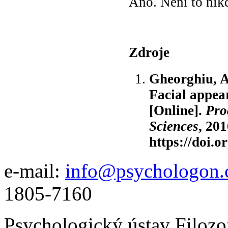
Ano. Není to nikd
Zdroje
Gheorghiu, A.
Facial appea
[Online].
Pro
Sciences
, 20
https://doi.
e-mail:
info@psychologon.
1805-7160
Psychologický ústav Filozo