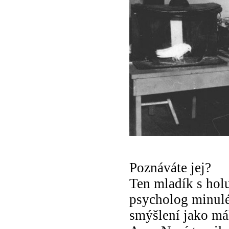
Poznáváte jej?
Ten mladík s hol
psycholog minuléh
smýšlení jako má