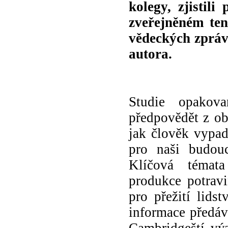
kolegy, zjistil
zveřejněném ten
vědeckých zpráv
autora.
Studie opakova
předpovědět z obl
jak člověk vypad
pro naši budoucn
Klíčová témata
produkce potravi
pro přežití lids
informace předáva
Cambridgeští vý