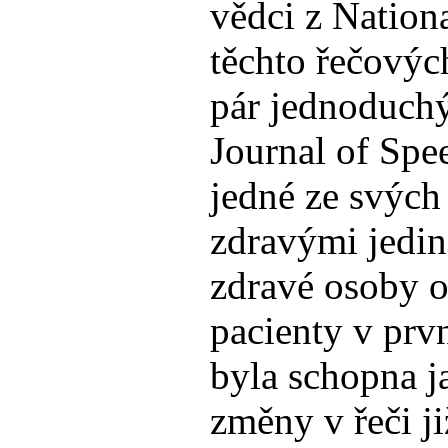
vědci z Nationa
těchto řečovýc
pár jednoduchý
Journal of Spe
jedné ze svých
zdravými jedin
zdravé osoby 
pacienty v prv
byla schopna ja
změny v řeči j