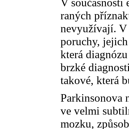
V současnosti 
raných příznaku
nevyužívají. V
poruchy, jejich
která diagnózu
brzké diagnost
takové, která b
Parkinsonova 
ve velmi subti
mozku, způsobu