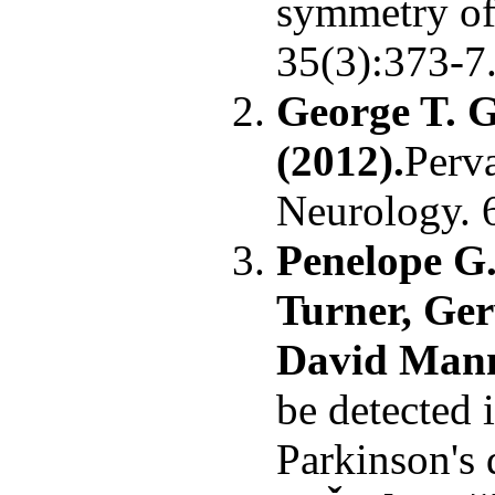
symmetry of 
35(3):373-7
George T. G
(2012).
Perva
Neurology. 
Penelope G.
Turner, Ger
David Mann,
be detected 
Parkinson's