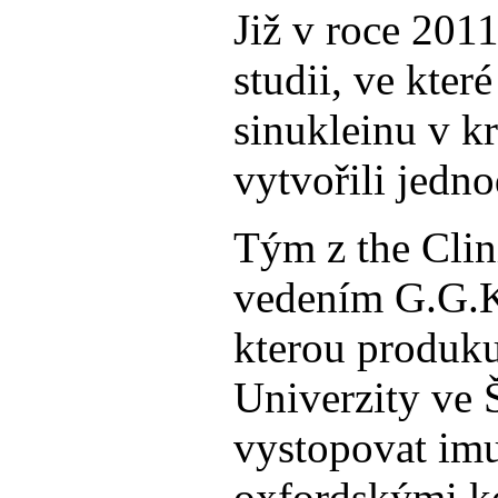
Již v roce 201
studii, ve kter
sinukleinu v k
vytvořili jedn
Tým z the Clin
vedením G.G.Ko
kterou produk
Univerzity ve
vystopovat imun
oxfordskými ko