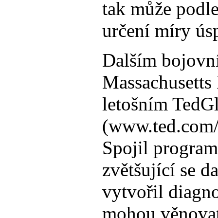
tak může podle
určení míry ús
Dalším bojovní
Massachusetts 
letošním TedG
(www.ted.com/t
Spojil program
zvětšující se 
vytvořil diagno
mohou věnovat 