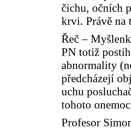
čichu, očních 
krvi. Právě na
Řeč – Myšlenka
PN totiž posti
abnormality (n
předcházejí ob
uchu posluchač
tohoto onemoc
Profesor Simon