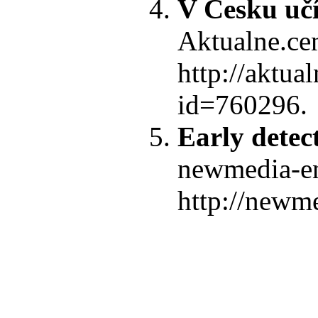
V Česku učí
Aktualne.ce
http://aktu
id=760296.
Early detect
newmedia-en
http://newme