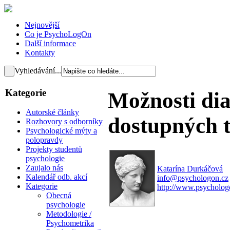
Nejnovější
Co je PsychoLogOn
Další informace
Kontakty
Vyhledávání...
Kategorie
Možnosti di
Autorské články
dostupných t
Rozhovory s odborníky
Psychologické mýty a
polopravdy
Projekty studentů
psychologie
Zaujalo nás
Katarína Durkáčová
Kalendář odb. akcí
info@psychologon.cz
Kategorie
http://www.psycholog
Obecná
psychologie
Metodologie /
Psychometrika