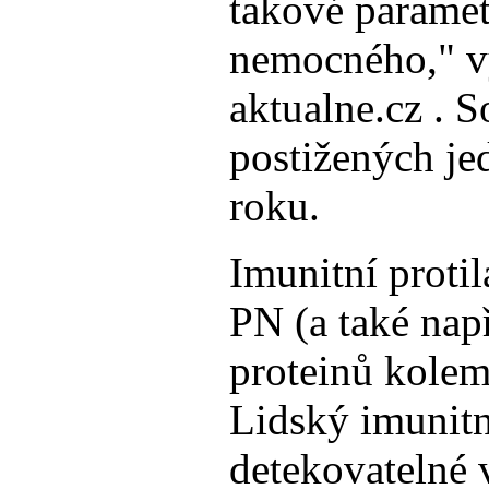
takové parametr
nemocného," vy
aktualne.cz . S
postižených je
roku.
Imunitní proti
PN (a také nap
proteinů kolem
Lidský imunitn
detekovatelné 