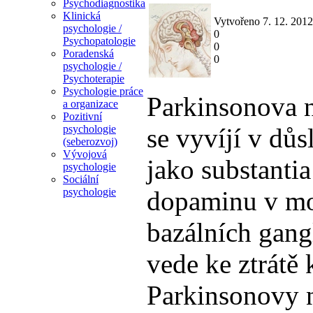
Psychodiagnostika
Klinická
Vytvořeno 7. 12. 201
psychologie /
0
Psychopatologie
0
Poradenská
0
psychologie /
Psychoterapie
Psychologie práce
Parkinsonova n
a organizace
Pozitivní
se vyvíjí v dů
psychologie
(seberozvoj)
Vývojová
jako substanti
psychologie
Sociální
dopaminu v moz
psychologie
bazálních gang
vede ke ztrátě
Parkinsonovy n