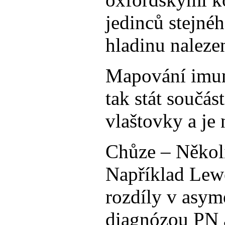
jedinců stejné
hladinu naleze
Mapování imuni
tak stát součá
vlaštovky a je 
Chůze – Několi
Například Lewe
rozdíly v asym
diagnózou PN a