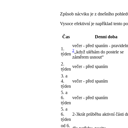
Způsob nácviku je z dnešního pohled
Vysoce efektivní je například tento p
Čas
Denní doba
večer - před spaním - pravidel
1.
2
„když uléhám do postele se
týden
záměrem usnout“
2.
večer - před spaním
týden
3. a
4.
večer - před spaním
týden
5. a
6.
večer - před spaním
týden
5. a
6.
2-3krát průběhu aktivní části d
týden
od 6.