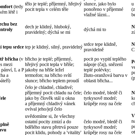
tělo je teplé; příjemný, hřejivý
slunce, jako bylo
u
omfort
(tedy
pocit tepla v celém těle
ponořeno v příjemné
(
kém létě i
vlažné lázni...
b
echu bez
dech je klidný, hluboký,
N
ntroly
dýchá mi to
pravidelný; dýchá se mi
z
srdce tepe klidně,
N
 tepu srdce
tep je klidný, silný, pravidelný
pravidelně
C
tř břicha
(v
břicho je teplé; příjemný,
pocit po vypití teplého
P
os mezi
hřejivý pocit tepla v břiše;
nápoje (čaj), snězení
v
 pánví, L a P
jakoby na břiše ležel
teplé polévky;
p
cha a
termofon; na břicho svítí
žluto-oranžová barva v
(
áteří)
slunce; břicho teplem proudí
oblasti břicha...
čelo je chladné, chladivé;
příjemný pocit chladu na čele;
čelo modré, bledě či
N
ele
jako by člověk stál u okna
tyrkysově modré;
k
a příjemný chladivý vánek
krůpěje rosy na čele
c
ovíval jeho/její čelo
V
uvědomíme si, že všechny
n
ostatní pocity zmizí a do
čelo modré, bledě či
 plně
p
bdělého stavu přetrvá pouze
tyrkysově modré;
avu
o
pocit klidu, pohody a 'vitality'
krůpěje rosy na čele