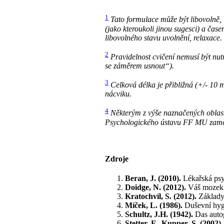
1
Tato formulace může být libovolně,
(jako kteroukoli jinou sugesci) a čas
libovolného stavu uvolnění, relaxace.
2
Pravidelnost cvičení nemusí být nu
se záměrem usnout“).
3
Celková délka je přibližná (+/- 10 m
nácviku.
4
Některým z výše naznačených oblas
Psychologického ústavu FF MU zaměře
Zdroje
Beran, J. (2010).
Lékařská psyc
Doidge, N. (2012).
Váš mozek s
Kratochvíl, S. (2012).
Základy 
Míček, L. (1986).
Duševní hyg
Schultz, J.H. (1942).
Das autog
Stetter, F., Kupper, S. (2002).