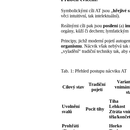
Symbolickými cíli AT jsou „
hřejivé 
věci intuitivní, tak intelektuální).
Reálnými cíli pak jsou
posílení
(a)
im
orgány, kůží či dechem; lymfatickým
Principy, jichž moderní pojetí autogen
organismu
. Nácvik však nebývá tak 
„vyladění“ tradiční techniky tak, aby
Tab. 1: Přehled postupu nácviku AT
Varian
Tradiční
Cílový stav
vnímání
pojetí
st
Tíha
Uvolnění
Lehkost
Pocit tíhy
svalů
Ztráta vn
těla/konče
Prohřátí
Horko