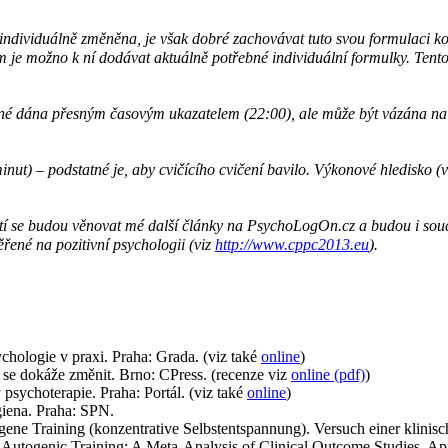
 individuálně změněna, je však dobré zachovávat tuto svou formulaci
em je možno k ní dodávat aktuálně potřebné individuální formulky. Tent
tné dána přesným časovým ukazatelem (22:00), ale může být vázána na j
inut) – podstatné je, aby cvičícího cvičení bavilo. Výkonové hledisko (v
tí se budou věnovat mé další články na PsychoLogOn.cz a budou i souč
né na pozitivní psychologii (viz
http://www.cppc2013.eu
).
hologie v praxi. Praha: Grada. (viz také
online
)
e dokáže změnit. Brno: CPress. (recenze viz
online (pdf)
)
psychoterapie. Praha: Portál. (viz také
online
)
iena. Praha: SPN.
ene Training (konzentrative Selbstentspannung). Versuch einer klinisc
Autogenic Training: A Meta-Analysis of Clinical Outcome Studies. A