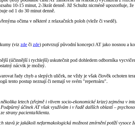
zsahu 10-15 minut, 2-3krát denně. Již Schultz nicméně upozorňuje, že s
ybuje od 1 do 30 minut denně.
vřenýma očima v některé z relaxačních poloh (vleže či vsedě).
zkumy (viz
zde
či
zde
) potvrzují původní koncepci AT jako nosnou a k
nější (účinnější i rychlejší) uskutečnit pod dohledem odborníka vycviče
statný nácvik je možný.
arovat řady chyb a slepých uliček, ne vždy je však člověk ochoten ter
logů tento postup neznají či nemají ve svém "repertoáru".
několika letech (zřejmě i vlivem socio-ekonomické krize) zejména v inte
. Podpůrný účinek AT však využívám i v řadě dalších oblastí – psychoso
e strany pacienta/klienta.
 stavů je jakákoli nefarmakologická možnost zmírnění potíží vysoce žád