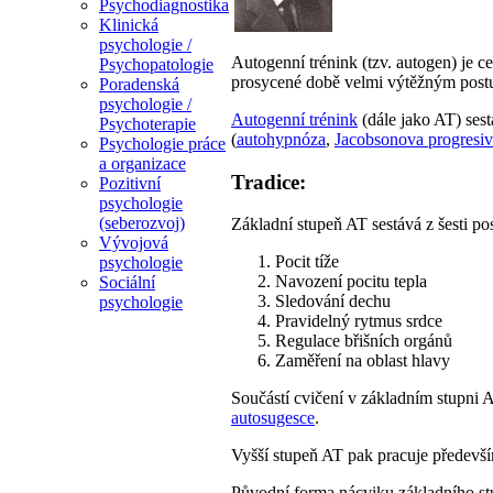
Psychodiagnostika
Klinická
psychologie /
Autogenní trénink (tzv. autogen) je 
Psychopatologie
prosycené době velmi výtěžným postup
Poradenská
psychologie /
Autogenní trénink
(dále jako AT) ses
Psychoterapie
(
autohypnóza
,
Jacobsonova progresiv
Psychologie práce
a organizace
Tradice:
Pozitivní
psychologie
(seberozvoj)
Základní stupeň AT sestává z šesti p
Vývojová
Pocit tíže
psychologie
Navození pocitu tepla
Sociální
Sledování dechu
psychologie
Pravidelný rytmus srdce
Regulace břišních orgánů
Zaměření na oblast hlavy
Součástí cvičení v základním stupni A
autosugesce
.
Vyšší stupeň AT pak pracuje předevší
Původní forma nácviku základního stu