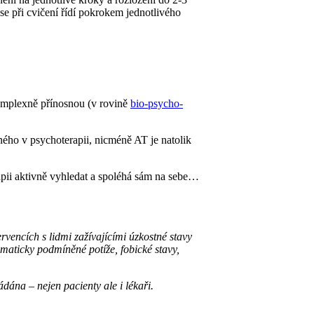
e při cvičení řídí pokrokem jednotlivého
omplexně přínosnou (v rovině
bio-psycho-
ného v psychoterapii, nicméně AT je natolik
apii aktivně vyhledat a spoléhá sám na sebe…
rvencích s lidmi zažívajícími úzkostné stavy
maticky podmíněné potíže, fobické stavy,
ána – nejen pacienty ale i lékaři.