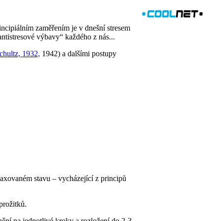
incipiálním zaměřením je v dnešní stresem
ntistresové výbavy“ každého z nás...
chultz, 1932,
1942) a dalšími postupy
laxovaném stavu – vycházející z principů
prožitků.
ění na jednotlivé kroky a rozložení do 2-3