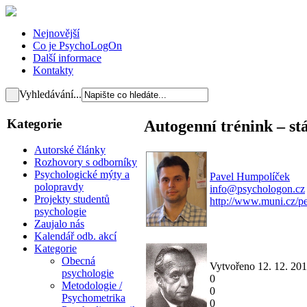
Nejnovější
Co je PsychoLogOn
Další informace
Kontakty
Vyhledávání...
Kategorie
Autogenní trénink – stá
Autorské články
Rozhovory s odborníky
Psychologické mýty a
Pavel Humpolíček
polopravdy
info@psychologon.cz
Projekty studentů
http://www.muni.cz/p
psychologie
Zaujalo nás
Kalendář odb. akcí
Kategorie
Obecná
Vytvořeno 12. 12. 20
psychologie
0
Metodologie /
0
Psychometrika
0