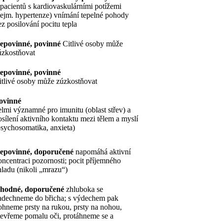
 pacientů s kardiovaskulárními potížemi
zejm. hypertenze) vnímání tepelné pohody
ez posilování pocitu tepla
epovinné, povinné
Citlivé osoby může
úzkostňovat
epovinné, povinné
itlivé osoby může zúzkostňovat
ovinné
elmi významné pro imunitu (oblast střev) a
osílení aktivního kontaktu mezi tělem a myslí
psychosomatika, anxieta)
epovinné, doporučené
napomáhá aktivní
oncentraci pozornosti; pocit příjemného
hladu (nikoli „mrazu“)
hodné, doporučené
zhluboka se
adechneme do břicha; s výdechem pak
ohneme prsty na rukou, prsty na nohou,
tevřeme pomalu oči, protáhneme se a