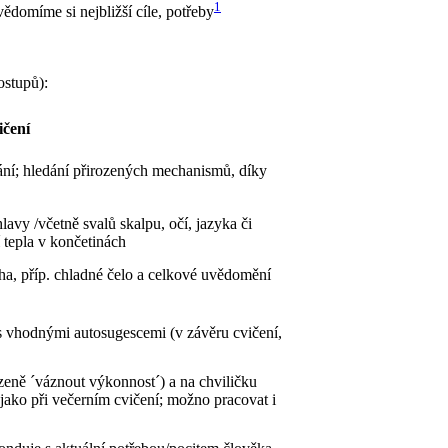
1
vědomíme si nejbližší cíle, potřeby
ostupů):
ičení
nání; hledání přirozených mechanismů, díky
lavy /včetně svalů skalpu, očí, jazyka či
 tepla v končetinách
cha, příp. chladné čelo a celkové uvědomění
 s vhodnými autosugescemi (v závěru cvičení,
rozeně ´váznout výkonnost´) a na chviličku
jako při večerním cvičení; možno pracovat i