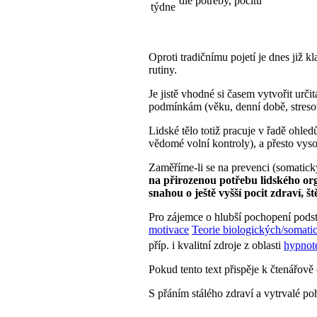
dle potřeby, pocitu
týdne
Oproti tradičnímu pojetí je dnes již k
rutiny.
Je jistě vhodné si časem vytvořit určit
podmínkám (věku, denní době, stresov
Lidské tělo totiž pracuje v řadě ohled
vědomé volní kontroly), a přesto vyso
Zaměříme-li se na prevenci (somatick
na přirozenou potřebu lidského or
snahou o ještě vyšší pocit zdraví, 
Pro zájemce o hlubší pochopení podsta
motivace
Teorie biologických/somati
příp. i kvalitní zdroje z oblasti
hypnot
Pokud tento text přispěje k čtenářově 
S přáním stálého zdraví a vytrvalé 