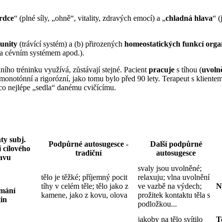
srdce
“ (plné síly, „ohně“, vitality, zdravých emocí) a „
chladná hlava
“ (
unity
(trávící systém) a (b) přirozených
homeostatických funkcí org
 a cévním systémem apod.).
ního tréninku využívá, zůstávají stejné. Pacient
pracuje
s tíhou (
uvoln
monotónní a rigorózní, jako tomu bylo před 90 lety. Terapeut s kliente
 co nejlépe „sedla“ danému cvičícímu.
ty subj.
Podpůrné autosugesce -
Další podpůrné
 cílového
tradiční
autosugesce
avu
svaly jsou uvolněné;
tělo je těžké; příjemný pocit
relaxuju; vlna uvolnění
tíhy v celém těle; tělo jako z
ve vazbě na výdech;
N
ímání
kamene, jako z kovu, olova
prožitek kontaktu těla s
tin
podložkou...
jakoby na tělo svítilo
T