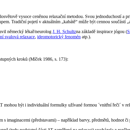
celosvětově vysoce ceněnou relaxační metodou. Svou jednoduchostí a pr
em. Tradiční pojetí v aktuálním „kabátě“ může být cennou součástí „a
tavil německý lékař/neurolog
J. H. Schultz
na základě inspirace jógou (
S
ní svalová relaxace
,
ideomotorický fenomén
atp.).
ostupných kroků (Míček 1986, s. 173):
T mohou být i individuální formulky užívané formou ´vnitřní řeči´ v re
m s imaginacemi (představami) – například barvy, předmětů, hodnot či 
pně (tedy podstatné části AT zaměřené na relaxaci) vycházela z rozčlen