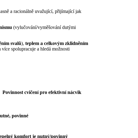
jasně a racionálně uvažující, přijímající jak
anismu
(vylučování/vyměšování dutými
ěním svalů
),
teplem a celkovým zklidněním
m více spolupracuje a hledá možnosti
Povinnost cvičení pro efektivní nácvik
utné, povinné
epelný komfort je nutný/povinný