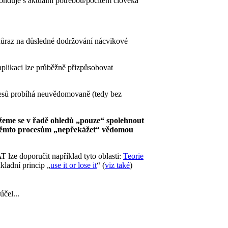
ponduje s aktuální potřebou/pocitem člověka
 důraz na důsledné dodržování nácvikové
aplikaci lze průběžně přizpůsobovat
procesů probíhá neuvědomovaně (tedy bez
eme se v řadě ohledů „pouze“ spolehnout
těmto procesům „nepřekážet“ vědomou
 lze doporučit například tyto oblasti:
Teorie
ákladní princip „
use it or lose it
“ (
viz také
)
účel...