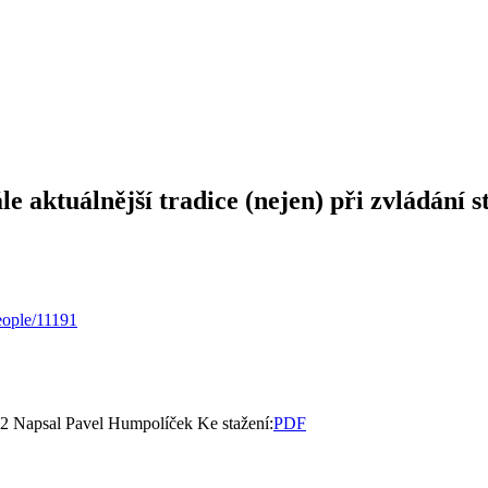
le aktuálnější tradice (nejen) při zvládání s
eople/11191
12
Napsal Pavel Humpolíček
Ke stažení:
PDF