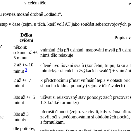
v celém těle
u
u rovněž možné drobně „odladit“.
ostup v čase (zejm. u těch, kteří volí AT jako součást seberozvojových p
Délka
Popis cv
cvičení
ně
několik
vnímání těla při usínání, mapování mysli při usí
sekund až +/-
nimž tělo relaxuje
5 minut
2 až +/- 10
cílené uvolňování svalů (končetin, trupu, krku a h
3
mimických-lícních a žvýkacích svalů/) + vnímání
minut
2 až +/- 7
k předchozímu přidat vnímání tepla v oblasti bři
minut
si pocitu klidu a pohody (zejm. v těle/svalech)
30s až +/- 5
užívat si relaxovaný stav pohody; začít pracovat
minut
1-3 krátké formulky)
přerušit činnost (zejm. ve chvíli, kdy začíná při
30s až 3
ne
zavřít oči s uvědomováním si obdobných pocitů, 
minuty
s formulkami
dle potřeby,