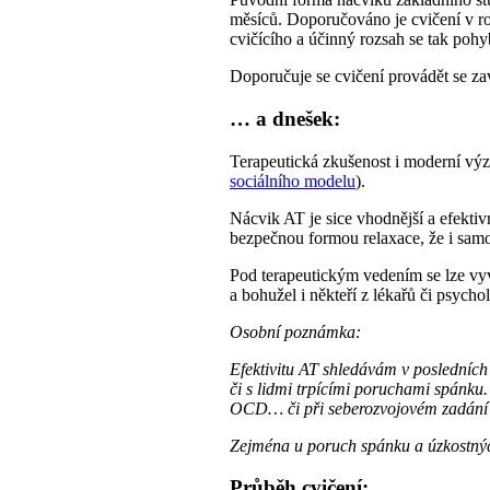
měsíců. Doporučováno je cvičení v ro
cvičícího a účinný rozsah se tak poh
Doporučuje se cvičení provádět se za
… a dnešek:
Terapeutická zkušenost i moderní vý
sociálního modelu
).
Nácvik AT je sice vhodnější a efektiv
bezpečnou formou relaxace, že i samo
Pod terapeutickým vedením se lze vyv
a bohužel i někteří z lékařů či psycho
Osobní poznámka:
Efektivitu AT shledávám v posledních 
či s lidmi trpícími poruchami spánku
OCD… či při seberozvojovém zadání z
Zejména u poruch spánku a úzkostných
Průběh cvičení: