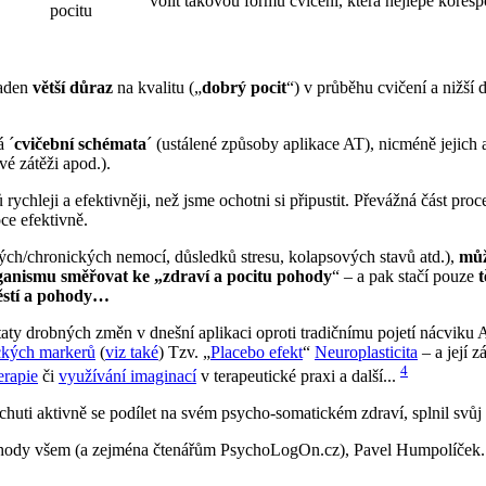
volit takovou formu cvičení, která nejlépe kores
pocitu
laden
větší důraz
na kvalitu („
dobrý pocit
“) v průběhu cvičení a nižší
á ´
cvičební schémata
´ (ustálené způsoby aplikace AT), nicméně jejich 
é zátěži apod.).
ů rychleji a efektivněji, než jsme ochotni si připustit. Převážná část 
ce efektivně.
ých/chronických nemocí, důsledků stresu, kolapsových stavů atd.),
můž
ganismu směřovat ke „zdraví a pocitu pohody
“ – a pak stačí pouze
štěstí a pohody…
ty drobných změn v dnešní aplikaci oproti tradičnímu pojetí nácviku AT
ckých markerů
(
viz také
) Tzv. „
Placebo efekt
“
Neuroplasticita
– a její z
4
erapie
či
využívání imaginací
v terapeutické praxi a další...
chuti aktivně se podílet na svém psycho-somatickém zdraví, splnil svůj 
pohody všem (a zejména čtenářům PsychoLogOn.cz), Pavel Humpolíček.