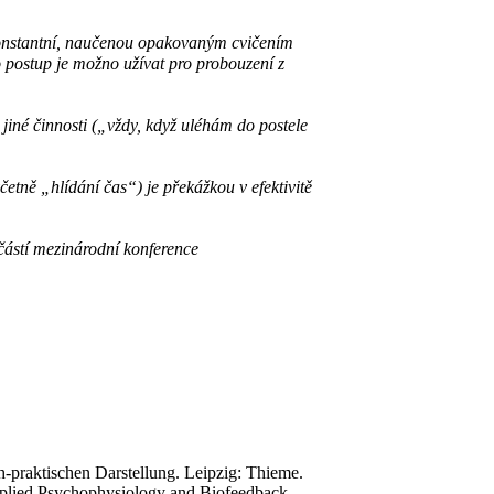
 konstantní, naučenou opakovaným cvičením
o postup je možno užívat pro probouzení z
iné činnosti („vždy, když uléhám do postele
četně „hlídání čas“) je překážkou v efektivitě
ástí mezinárodní konference
h-praktischen Darstellung. Leipzig: Thieme.
pplied Psychophysiology and Biofeedback,