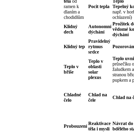
těla
od
Teplo
ramen k
Pocit tepla
Tepelný k
dlaním a
např. v hor
chodidlům
ochlazení)
Prožitek d
Klidný
Autonomní
vědomé ko
dech
dýchání
dýchání
Pravidelný
Klidný tep
rytmus
Pozorování
srdce
Teplo uvni
Teplo v
průsečíku 
Teplo v
oblasti
žaludkem a
břiše
solar
stranou bři
plexus
pupkem a p
Chladné
Chlad na
Chlad na č
čelo
čele
Reaktivace
Návrat do
Probouzení
těla i mysli
bdělého st