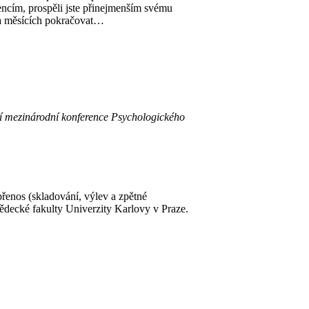
encím, prospěli jste přinejmenším svému
a měsících pokračovat…
tí mezinárodní konference Psychologického
řenos (skladování, výlev a zpětné
decké fakulty Univerzity Karlovy v Praze.