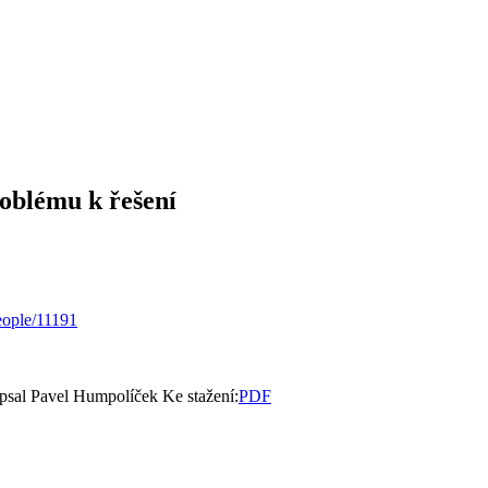
roblému k řešení
eople/11191
psal Pavel Humpolíček
Ke stažení:
PDF