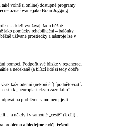
 také volně (i online) dostupné programy
obecně označované jako Brain Jogging
rofese… kteří využívají řadu běžně
ně jako pomůcky rehabilitační – balónky,
běžně užívané prostředky a nástroje lze v
áni pomoci. Podpořit své blízké v regeneraci
hle a nečekaně (a blízcí lidé si tedy dobře
 však každodenní (nekončící) ´podnětovost´,
íc cestu k „neuroplastickým zázrakům“.
li ulpívat na problému samotném, je-li
 cíli… a někdy i v samotné „cestě“ (k cíli)…
 na problému a
hledejme
raději
řešení
.