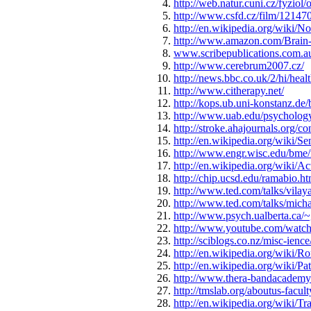
http://web.natur.cuni.cz/fyzio
http://www.csfd.cz/film/121470
http://en.wikipedia.org/wiki/
http://www.amazon.com/Brain-T
www.scribepublications.com.au/b
http://www.cerebrum2007.cz/
http://news.bbc.co.uk/2/hi/hea
http://www.citherapy.net/
http://kops.ub.uni-konstanz.
http://www.uab.edu/psychology
http://stroke.ahajournals.org/co
http://en.wikipedia.org/wiki/Se
http://www.engr.wisc.edu/bme
http://en.wikipedia.org/wiki/Ac
http://chip.ucsd.edu/ramabio.ht
http://www.ted.com/talks/vil
http://www.ted.com/talks/mich
http://www.psych.ualberta.ca/
http://www.youtube.com/wa
http://sciblogs.co.nz/misc-ienc
http://en.wikipedia.org/wiki/
http://en.wikipedia.org/wiki/P
http://www.thera-bandacademy
http://tmslab.org/aboutus-facul
http://en.wikipedia.org/wiki/T