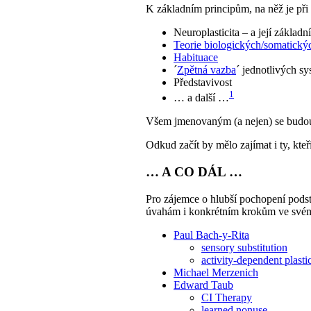
K základním principům, na něž je při 
Neuroplasticita – a její základní
Teorie biologických/somatický
Habituace
´
Zpětná vazba
´ jednotlivých s
Představivost
1
… a další …
Všem jmenovaným (a nejen) se budou
Odkud začít by mělo zajímat i ty, kte
… A CO DÁL …
Pro zájemce o hlubší pochopení podst
úvahám i konkrétním krokům ve svém
Paul Bach-y-Rita
sensory substitution
activity-dependent plastic
Michael Merzenich
Edward Taub
CI Therapy
learned nonuse