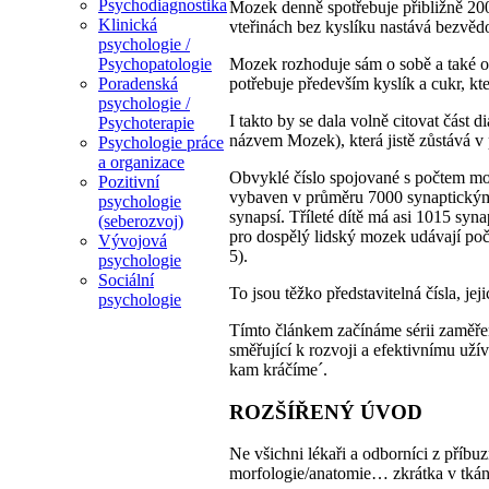
Psychodiagnostika
Mozek denně spotřebuje přibližně 2000
Klinická
vteřinách bez kyslíku nastává bezvěd
psychologie /
Mozek rozhoduje sám o sobě a také o
Psychopatologie
potřebuje především kyslík a cukr, k
Poradenská
psychologie /
I takto by se dala volně citovat část
Psychoterapie
názvem Mozek), která jistě zůstává v
Psychologie práce
a organizace
Obvyklé číslo spojované s počtem mo
Pozitivní
vybaven v průměru 7000 synaptickým
psychologie
synapsí. Tříleté dítě má asi 1015 syn
(seberozvoj)
pro dospělý lidský mozek udávají poč
Vývojová
5).
psychologie
Sociální
To jsou těžko představitelná čísla, j
psychologie
Tímto článkem začínáme sérii zaměřen
směřující k rozvoji a efektivnímu uží
kam kráčíme´.
ROZŠÍŘENÝ ÚVOD
Ne všichni lékaři a odborníci z příbu
morfologie/anatomie… zkrátka v tkán