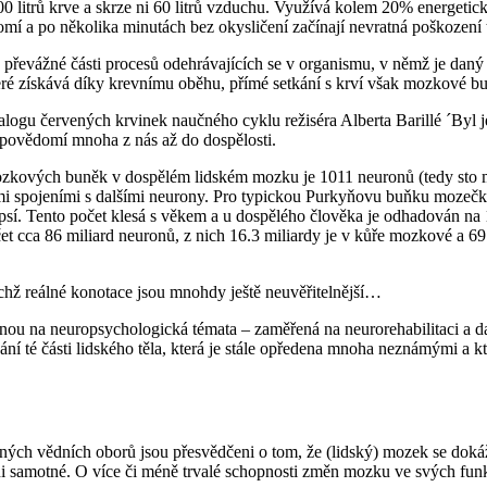
 litrů krve a skrze ni 60 litrů vzduchu. Využívá kolem 20% energetick
omí a po několika minutách bez okysličení začínají nevratná poškození 
 převážné části procesů odehrávajících se v organismu, v němž je dan
teré získává díky krevnímu oběhu, přímé setkání s krví však mozkové b
 dialogu červených krvinek naučného cyklu režiséra Alberta Barillé ´Byl 
 povědomí mnoha z nás až do dospělosti.
zkových buněk v dospělém lidském mozku je 1011 neuronů (tedy sto mi
i spojeními s dalšími neurony. Pro typickou Purkyňovu buňku mozečk
apsí. Tento počet klesá s věkem a u dospělého člověka je odhadován na 
et cca 86 miliard neuronů, z nich 16.3 miliardy je v kůře mozkové a 6
ejichž reálné konotace jsou mnohdy ještě neuvěřitelnější…
ou na neuropsychologická témata – zaměřená na neurorehabilitaci a dal
vání té části lidského těla, která je stále opředena mnoha neznámými a 
zných vědních oborů jsou přesvědčeni o tom, že (lidský) mozek se dokáž
i samotné. O více či méně trvalé schopnosti změn mozku ve svých fun