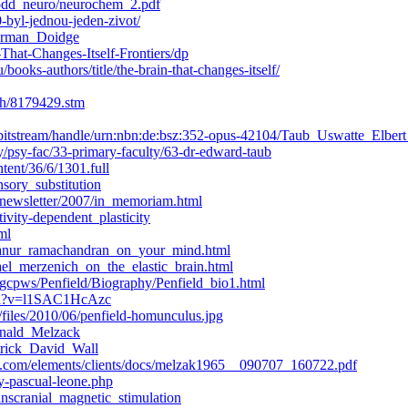
l/odd_neuro/neurochem_2.pdf
-byl-jednou-jeden-zivot/
Norman_Doidge
hat-Changes-Itself-Frontiers/dp
ooks-authors/title/the-brain-that-changes-itself/
lth/8179429.stm
de/bitstream/handle/urn:nbn:de:bsz:352-opus-42104/Taub_Uswatte_El
/psy-fac/33-primary-faculty/63-dr-edward-taub
ntent/36/6/1301.full
nsory_substitution
/newsletter/2007/in_memoriam.html
tivity-dependent_plasticity
ml
ayanur_ramachandran_on_your_mind.html
ael_merzenich_on_the_elastic_brain.html
~gcpws/Penfield/Biography/Penfield_bio1.html
tch?v=l1SAC1HcAzc
e/files/2010/06/penfield-homunculus.jpg
Ronald_Melzack
atrick_David_Wall
.com/elements/clients/docs/melzak1965__090707_160722.pdf
ty-pascual-leone.php
ranscranial_magnetic_stimulation