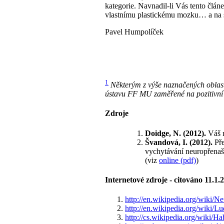
kategorie. Navnadil-li Vás tento člá
vlastnímu plastickému mozku… a na 
Pavel Humpolíček
1
Některým z výše naznačených oblas
ústavu FF MU zaměřené na pozitivní 
Zdroje
Doidge, N. (2012).
Váš 
Švandová, I. (2012).
Př
vychytávání neuropřenaš
(viz
online (pdf)
)
Internetové zdroje - citováno 11.1.
http://en.wikipedia.org/wiki/Ne
http://en.wikipedia.org/wiki/
http://cs.wikipedia.org/wiki/Ha