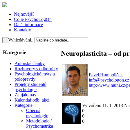
Nejnovější
Co je PsychoLogOn
Další informace
Kontakty
Vyhledávání...
Kategorie
Neuroplasticita – od p
Autorské články
Rozhovory s odborníky
Psychologické mýty a
Pavel Humpolíček
polopravdy
info@psychologon.cz
Projekty studentů
http://www.muni.cz/p
psychologie
Zaujalo nás
Kalendář odb. akcí
Kategorie
Vytvořeno 11. 1. 2013
Na
Obecná
0
psychologie
0
Metodologie /
0
Psychometrika