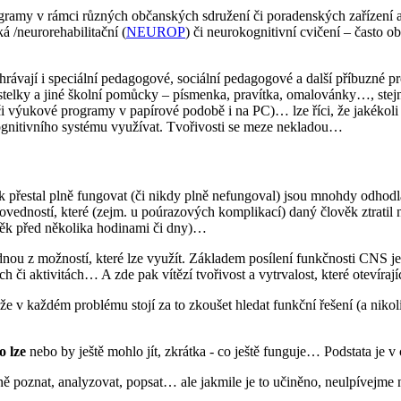
ramy v rámci různých občanských sdružení či poradenských zařízení a
 /neurorehabilitační (
NEUROP
) či neurokognitivní cvičení – často 
hrávají i speciální pedagogové, sociální pedagogové a další příbuzné p
astelky a jiné školní pomůcky – písmenka, pravítka, omalovánky…, stej
i výukové programy v papírové podobě i na PC)… lze říci, že jakékoli 
ognitivního systému využívat. Tvořivosti se meze nekladou…
ek přestal plně fungovat (či nikdy plně nefungoval) jsou mnohdy odhodl
ovedností, které (zejm. u poúrazových komplikací) daný člověk ztratil ná
věk před několika hodinami či dny)…
nou z možností, které lze využít. Základem posílení funkčnosti CNS je
či aktivitách… A zde pak vítězí tvořivost a vytrvalost, které otevíraj
 že v každém problému stojí za to zkoušet hledat funkční řešení (a niko
o lze
nebo by ještě mohlo jít, zkrátka - co ještě funguje… Podstata je v
ě poznat, analyzovat, popsat… ale jakmile je to učiněno, neulpívejme