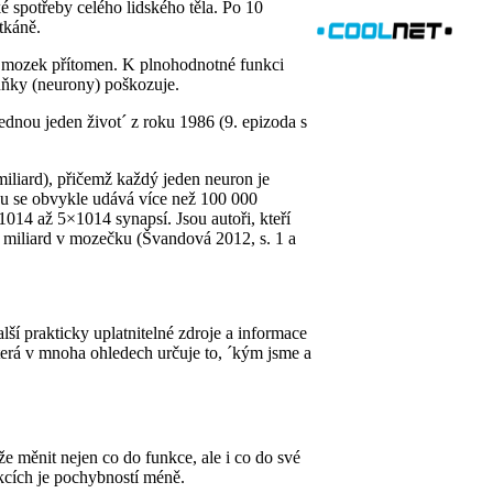
é spotřeby celého lidského těla. Po 10
tkáně.
ý mozek přítomen. K plnohodnotné funkci
uňky (neurony) poškozuje.
jednou jeden život´ z roku 1986 (9. epizoda s
liard), přičemž každý jeden neuron je
u se obvykle udává více než 100 000
1014 až 5×1014 synapsí. Jsou autoři, kteří
9 miliard v mozečku (Švandová 2012, s. 1 a
ší prakticky uplatnitelné zdroje a informace
která v mnoha ohledech určuje to, ´kým jsme a
e měnit nejen co do funkce, ale i co do své
kcích je pochybností méně.