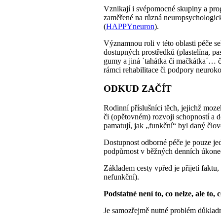
Vznikají i svépomocné skupiny a prog
zaměřené na různá neuropsychologická
(
HAPPYneuron
).
Významnou roli v této oblasti péče se
dostupných prostředků (plastelína, p
gumy a jiná ´tahátka či mačkátka´… č
rámci rehabilitace či podpory neurok
ODKUD ZAČÍT
Rodinní příslušníci těch, jejichž moz
či (opětovném) rozvoji schopností a d
pamatují, jak „funkční“ byl daný člo
Dostupnost odborné péče je pouze jed
podpůrnost v běžných denních úkonech 
Základem cesty vpřed je přijetí faktu,
nefunkční).
Podstatné není to, co nelze, ale to, c
Je samozřejmě nutné problém důkladn