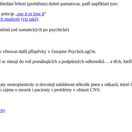
hledání řešení (problému) dobré pamatovat, patří například tyto:
 princip „
use it or lose it
“
ch markerů
(
viz také
)
ystémů (od somatických po psychické)
 věnovat další příspěvky v časopise PsychoLogOn.
ří se situují do rolí pomáhajících a podpůrných odborníků… a těch, kteří
aty neuroplasticity si dovoluji nabídnout několik jmen a odkazů, které
 zájmu o mozek i pacienty s problémy v oblasti CNS:
ity