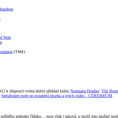
handran
M
id Wall
in
mulation
(TMS)
012 k dispozici velmi dobrý překlad knihy
Normana Doidge
´
The Brain
e
Sdružením osob po poranění mozku a jejich rodin – CEREBRUM
.
ít v průběhu jednoho článku… jsou však i taková, u nichž toto možné nen