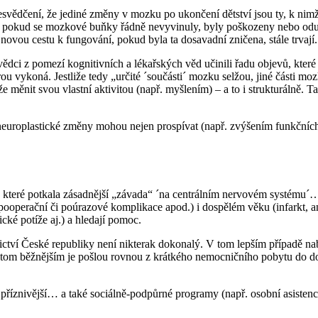
esvědčení, že jediné změny v mozku po ukončení dětství jsou ty, k nim
 pokud se mozkové buňky řádně nevyvinuly, byly poškozeny nebo odum
 novou cestu k fungování, pokud byla ta dosavadní zničena, stále trvají.
k vědci z pomezí kognitivních a lékařských věd učinili řadu objevů, kter
erou vykoná. Jestliže tedy „určité ´součásti´ mozku selžou, jiné části m
 měnit svou vlastní aktivitou (např. myšlením) – a to i strukturálně. 
 neuroplastické změny mohou nejen prospívat (např. zvýšením funkčních 
 které potkala zásadnější „závada“ ´na centrálním nervovém systému´
pooperační či poúrazové komplikace apod.) i dospělém věku (infarkt, a
ické potíže aj.) a hledají pomoc.
ctví České republiky není nikterak dokonalý. V tom lepším případě na
, v tom běžnějším je pošlou rovnou z krátkého nemocničního pobytu do 
co příznivější… a také sociálně-podpůrné programy (např. osobní asisten