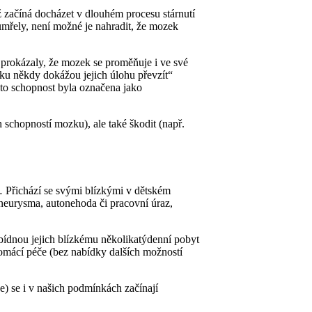
ž začíná docházet v dlouhém procesu stárnutí
řely, není možné je nahradit, že mozek
é prokázaly, že mozek se proměňuje i ve své
ozku někdy dokážou jejich úlohu převzít“
Tato schopnost byla označena jako
schopností mozku), ale také škodit (např.
… Přichází se svými blízkými v dětském
neurysma, autonehoda či pracovní úraz,
bídnou jejich blízkému několikatýdenní pobyt
domácí péče (bez nabídky dalších možností
ce) se i v našich podmínkách začínají