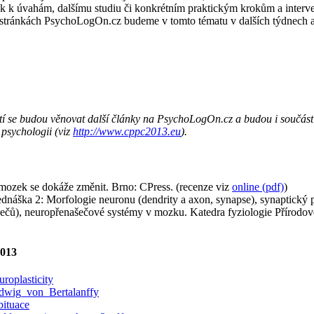
nek k úvahám, dalšímu studiu či konkrétním praktickým krokům a interv
stránkách PsychoLogOn.cz budeme v tomto tématu v dalších týdnech 
tí se budou věnovat další články na PsychoLogOn.cz a budou i součás
psychologii (viz
http://www.cppc2013.eu
).
mozek se dokáže změnit. Brno: CPress. (recenze viz
online (pdf)
)
ednáška 2: Morfologie neuronu (dendrity a axon, synapse), synaptický p
ečů), neuropřenašečové systémy v mozku. Katedra fyziologie Přírodově
2013
uroplasticity
Ludwig_von_Bertalanffy
bituace