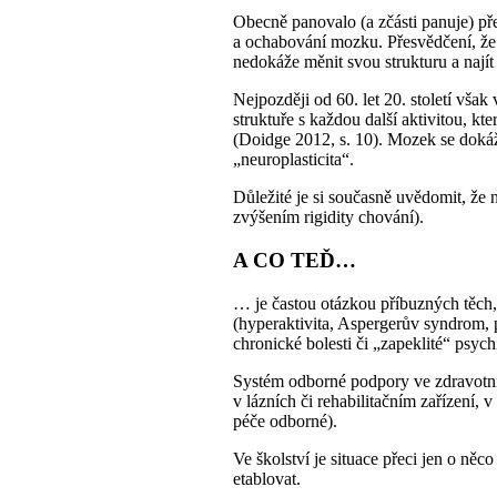
Obecně panovalo (a zčásti panuje) př
a ochabování mozku. Přesvědčení, že
nedokáže měnit svou strukturu a najít
Nejpozději od 60. let 20. století vša
struktuře s každou další aktivitou, kt
(Doidge 2012, s. 10). Mozek se dokáže
„neuroplasticita“.
Důležité je si současně uvědomit, že
zvýšením rigidity chování).
A CO TEĎ…
… je častou otázkou příbuzných těch,
(hyperaktivita, Aspergerův syndrom, 
chronické bolesti či „zapeklité“ psych
Systém odborné podpory ve zdravotni
v lázních či rehabilitačním zařízení
péče odborné).
Ve školství je situace přeci jen o ně
etablovat.