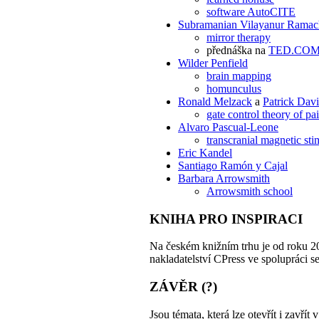
software AutoCITE
Subramanian Vilayanur Ramac
mirror therapy
přednáška na
TED.CO
Wilder Penfield
brain mapping
homunculus
Ronald Melzack
a
Patrick Dav
gate control theory of pa
Alvaro Pascual-Leone
transcranial magnetic sti
Eric Kandel
Santiago Ramón y Cajal
Barbara Arrowsmith
Arrowsmith school
KNIHA PRO INSPIRACI
Na českém knižním trhu je od roku 2
nakladatelství CPress ve spolupráci s
ZÁVĚR (?)
Jsou témata, která lze otevřít i zavř