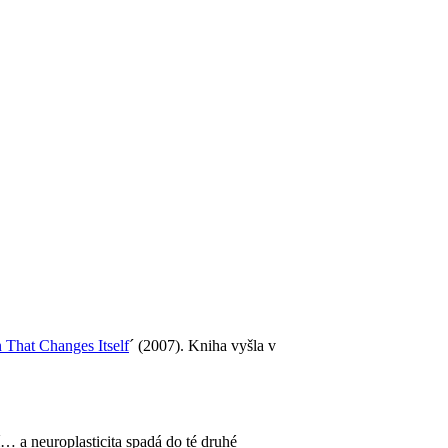
 That Changes Itself
´ (2007). Kniha vyšla v
í… a neuroplasticita spadá do té druhé