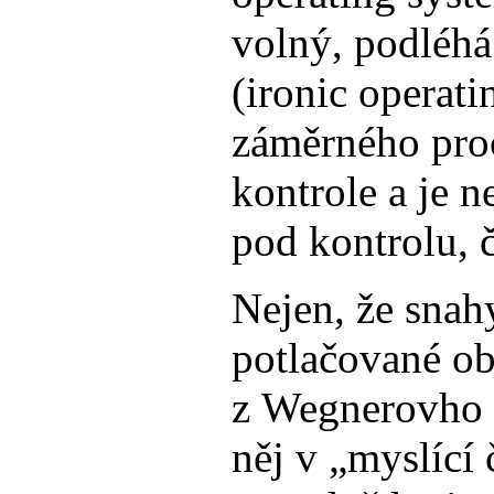
volný, podléhá
(ironic operat
záměrného proc
kontrole a je 
pod kontrolu, 
Nejen, že snah
potlačované ob
z Wegnerovho e
něj v „myslící