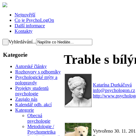
Nejnovější
Co je PsychoLogOn
Další informace
Kontakty
Vyhledávání...
Kategorie
Trable s bí
Autorské články
Rozhovory s odborníky
Psychologické mýty a
polopravdy
Katarína Durkáčová
Projekty studentů
info@psychologon.cz
psychologie
http://www.psycholog
Zaujalo nás
Kalendář odb. akcí
Kategorie
Obecná
psychologie
Metodologie /
Vytvořeno 30. 11. 20
Psychometrika