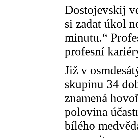
Dostojevskij v
si zadat úkol 
minutu.“ Profe
profesní karié
Již v osmdesát
skupinu 34 dob
znamená hovoři
polovina účast
bílého medvěd