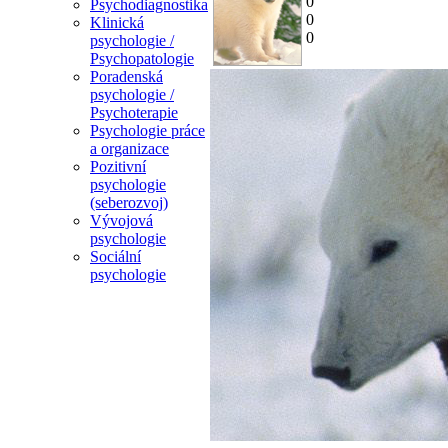
0
Psychodiagnostika
0
Klinická
0
psychologie /
Psychopatologie
Poradenská
psychologie /
Psychoterapie
Psychologie práce
a organizace
Pozitivní
psychologie
(seberozvoj)
Vývojová
psychologie
Sociální
psychologie