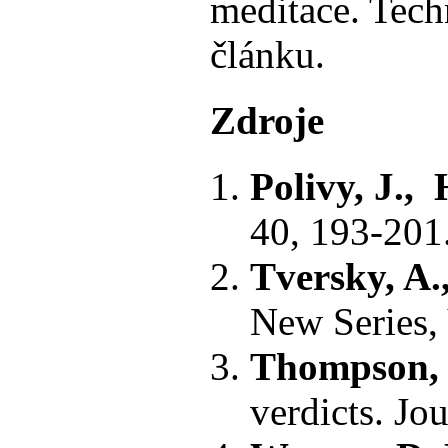
meditace. Tec
článku.
Zdroje
Polivy, J.,
40, 193-201
Tversky, A.
New Series,
Thompson, W
verdicts. Jo