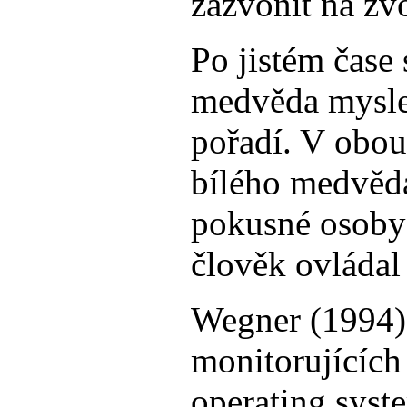
zazvonit na zv
Po jistém čase 
medvěda myslet
pořadí. V obou
bílého medvěda
pokusné osoby 
člověk ovládal
Wegner (1994) 
monitorujících
operating syste