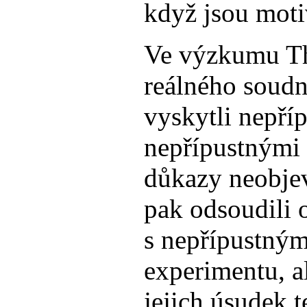
když jsou mot
Ve výzkumu Th
reálného soudní
vyskytli nepří
nepřípustnými d
důkazy neobjev
pak odsoudili 
s nepřípustným
experimentu, a
jejich úsudek t