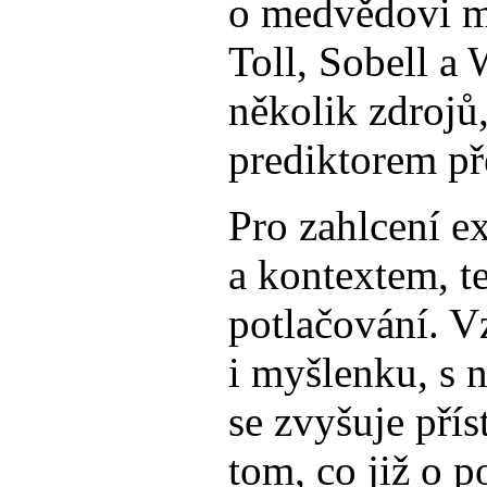
o medvědovi my
Toll, Sobell a
několik zdrojů,
prediktorem př
Pro zahlcení e
a kontextem, t
potlačování. V
i myšlenku, s 
se zvyšuje pří
tom, co již o p