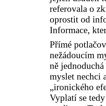
referovala o z
oprostit od inf
Informace, kte
Přímé potlačov
nežádoucím myš
ně jednoduchá 
myslet nechci 
„ironického efe
Vyplatí se tedy